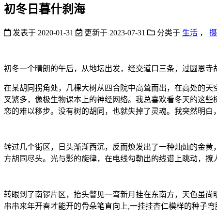
初冬日暮什刹海
发表于
2020-01-31
更新于
2023-07-31
分类于
生活
，
摄
初冬一个晴朗的午后，从地坛出发，经交道口三条，过圆恩寺
在某胡同拐角处，几棵大树从四合院中高耸而出，在高处的天
叉繁多，像极生物课本上的神经网络。我总喜欢看冬天的这些
恋的难以移步。没有树的胡同，也就失掉了灵魂。我突然明白
转过几个街区，日头渐渐西沉，反而焕发出了一种灿灿的金黄
方胡同尽头。光与影的旋律，在电线勾勒出的线谱上跳动，撩
转眼到了南锣片区，抬头瞥见一弯新月挂在东南方，天色虽尚
串串来年开春才能开的骨朵笔直向上,一挂挂杏仁模样的种子弯