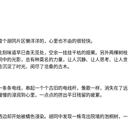
整个胡同片区懒洋洋的，心里也不由的很轻快。
此刻味道早已杳无觅处，空余一挂挂干枯的翅果。另外两棵树枝
同中的光影，总有种莫名的力量，让人沉静、让人思考、让人贪
些沉淀了时光、阅尽了沧桑的古木。
一条条电线，串起一个个古旧的电线杆，像歌一样，消失在了远
慢慢的浸润到心里，一点点的挤出平日残留的疲累。
西边却开始被橘色浸染。胡同中发现一株弯出院墙的泡桐树，一