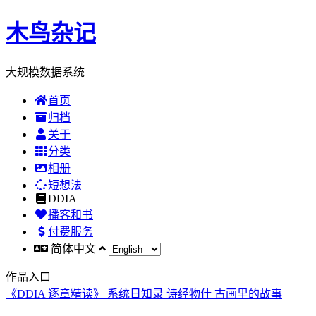
木鸟杂记
大规模数据系统
首页
归档
关于
分类
相册
短想法
DDIA
播客和书
付费服务
简体中文
作品入口
《DDIA 逐章精读》
系统日知录
诗经物什
古画里的故事