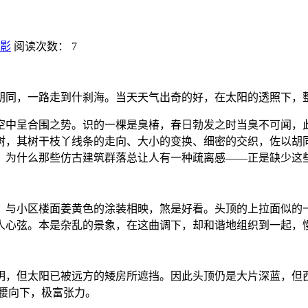
影
阅读次数：
7
胡同，一路走到什刹海。当天天气出奇的好，在太阳的透照下，
空中呈合围之势。识的一棵是臭椿，春日勃发之时当臭不可闻，
树，其树干枝丫线条的走向、大小的变换、细密的交织，佐以胡
，为什么那些仿古建筑群落总让人有一种疏离感——正是缺少这
，与小区楼面姜黄色的涂装相映，煞是好看。头顶的上拉面似的
人心弦。本是杂乱的景象，在这曲调下，却和谐地组织到一起，
明，但太阳已被远方的矮房所遮挡。因此头顶仍是大片深蓝，但
腰向下，极富张力。