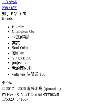
113
分类
298
标签
知乎
B站
图虫
friends
laike9m
Changkun Ou
卡瓦邦噶！
高策
Soul Orbit
谭新宇
Ying's Blog
project rc
我的面包多
vultr vps 注册送 $50
0%
© 2017 –
2026
青藤木鸟 (qtmuniao)
由
Hexo
&
NexT.Gemini
强力驱动
175323
|
341607