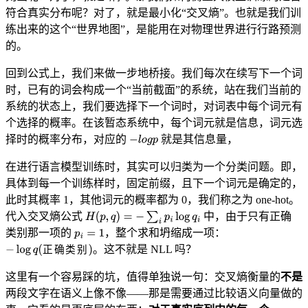
符合真实分布呢？对了，就是最小化“交叉熵”。也就是我们训
练出来的这个“世界地图”，是能用在对物理世界进行行路预测
的。
回到公式上，我们来做一步地桥接。我们每次在续写下一个词
时，已有的词会构成一个“当前截面”的系统，站在我们当前的
系统的状态上，我们要选择下一个词时，对词表中每个词元有
个选择的概率。在该暂态系统中，每个词元就是信息，词元选
择时的概率分布，对应的
就是其信息量，
在进行语言模型训练时，其实可以归类为一个分类问题。即，
具体到每一个训练样时，固定前缀，且下一个词元是确定的，
此时其概率 1，其他词元的概率都为 0，我们称之为 one-hot。
代入交叉熵公式
中，由于只有正确
类别那一项的
，整个求和坍缩成一项：
。这不就是 NLL 吗？
正
确
类
别
这里有一个容易踩的坑，值得单独说一句：交叉熵衡量的
不是
两段文字在语义上像不像——那是需要通过比较语义向量做的