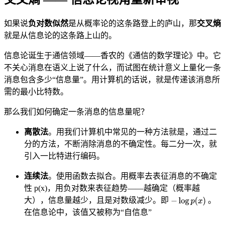
如果说
负对数似然
是从概率论的这条路登上的庐山，那
交叉熵
就是从信息论的这条路上山的。
信息论诞生于通信领域——香农的《通信的数学理论》中。它
不关心消息在语义上说了什么，而试图在统计意义上量化一条
消息包含多少“信息量”。用计算机的话说，就是传递该消息所
需的最小比特数。
那么我们如何确定一条消息的信息量呢？
离散法
。用我们计算机中常见的一种方法就是，通过二
分的方法，不断消除消息的不确定性。每二分一次，就
引入一比特进行编码。
连续法
。使用函数去拟合。用概率去表征消息的不确定
性 p(x)，用负对数来表征趋势——越确定（概率越
大），信息量越少，且是对数级减少。即
。
在信息论中，该值又被称为“自信息”