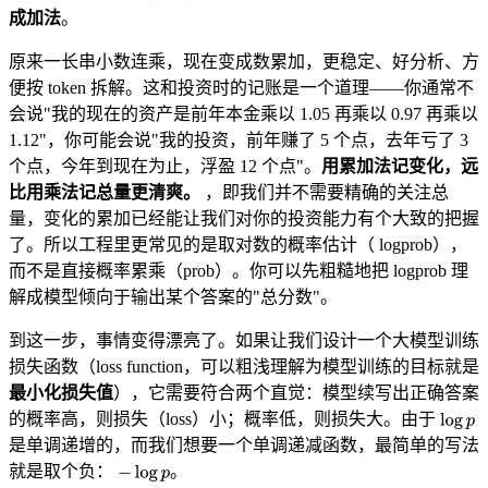
成加法
。
原来一长串小数连乘，现在变成数累加，更稳定、好分析、方
便按 token 拆解。这和投资时的记账是一个道理——你通常不
会说"我的现在的资产是前年本金乘以 1.05 再乘以 0.97 再乘以
1.12"，你可能会说"我的投资，前年赚了 5 个点，去年亏了 3
个点，今年到现在为止，浮盈 12 个点"。
用累加法记变化，远
比用乘法记总量更清爽。
，即我们并不需要精确的关注总
量，变化的累加已经能让我们对你的投资能力有个大致的把握
了。所以工程里更常见的是取对数的概率估计（ logprob），
而不是直接概率累乘（prob）。你可以先粗糙地把 logprob 理
解成模型倾向于输出某个答案的"总分数"。
到这一步，事情变得漂亮了。如果让我们设计一个大模型训练
损失函数（loss function，可以粗浅理解为模型训练的目标就是
最小化损失值
），它需要符合两个直觉：模型续写出正确答案
的概率高，则损失（loss）小；概率低，则损失大。由于
是单调递增的，而我们想要一个单调递减函数，最简单的写法
就是取个负：
。