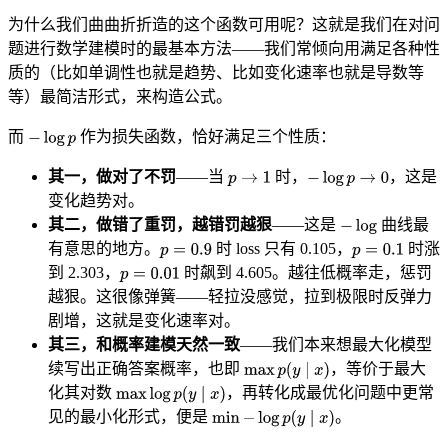
为什么我们曲曲折折造的这个函数可用呢？这就是我们在对问
题进行数学建模时的最基本方法——我们常倾向用满足各种性
质的（比如单调性也就是趋势、比如变化速率也就是导数等
等）最简洁形式，来构造公式。
而
作为损失函数，恰好满足三个性质：
其一，做对了不罚
——当
时，
，这是
变化趋势对。
其二，做错了重罚，越错罚越狠
——这是
曲线最
有意思的地方。
时 loss 只有 0.105，
时涨
到 2.303，
时飙到 4.605。越往低概率走，惩罚
越狠。这很像弹簧——轻拉没感觉，拉到极限时反弹力
剧增，这就是变化速率对。
其三，和概率建模天然一致
——我们本来想最大化模型
续写出正确答案概率，也即
，等价于最大
化其对数
，再转化成最优化问题中更常
见的最小化形式，便是
。