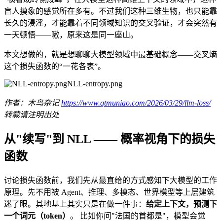
盲人摸象的感觉所在多有。不过我们这种三维生物，也只能靠
长久的浸淫，才能靠着不同领域知识的交叉验证，才会突然有
一天顿悟——嗷，原来这是同一座山。
本文想做的，就是想聊聊大模型领域中最基础概念——交叉熵
这个损失函数的“一花各表”。
NLL-entropy.png
作者：木鸟杂记
https://www.qtmuniao.com/2026/03/29/llm-loss/
转载请注明出处
从"续写"到 NLL —— 概率视角下的损失
函数
讨论损失函数前，我们先从最直给的方式感知下大模型的工作
原理。先不用被 Agent、推理、多模态、世界模型等上层建筑
迷了眼。其地基上其实只是在做一件事：
给定上下文，预测下
一个词元（token）
。 比如你问"法国的首都是"，模型会觉