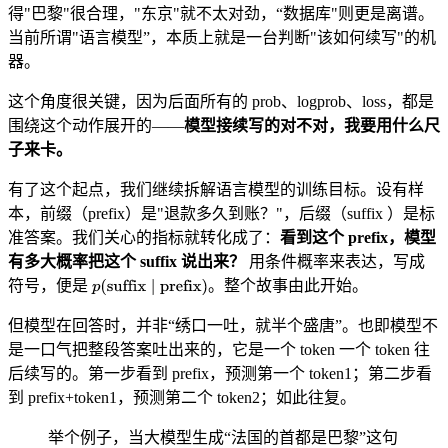
得"巴黎"很合理，"东京"就不太对劲，“数据库"则更是离谱。
当前所谓"语言模型”，本质上就是一台判断"该如何续写"的机
器。
这个角度很关键，因为后面所有的 prob、logprob、loss，都是
围绕这个动作展开的——
模型接续写的对不对，我要用什么尺
子来卡。
有了这个起点，我们继续拆解语言模型的训练目标。设有样
本，前缀（prefix）是"退款多久到账？"，后缀（suffix ）是标
准答案。我们关心的指标就转化成了：
看到这个 prefix，模型
有多大概率把这个 suffix 说出来？
用条件概率来表达，写成
符号，便是
。整个故事由此开始。
但模型在回答时，并非“绣口一吐，就半个盛唐”。也即模型不
是一口气把整段答案吐出来的，它是一个 token 一个 token 往
后续写的。第一步看到 prefix，预测第一个 token1；第二步看
到 prefix+token1，预测第二个 token2；如此往复。
举个例子，当大模型生成“法国的首都是巴黎”这句