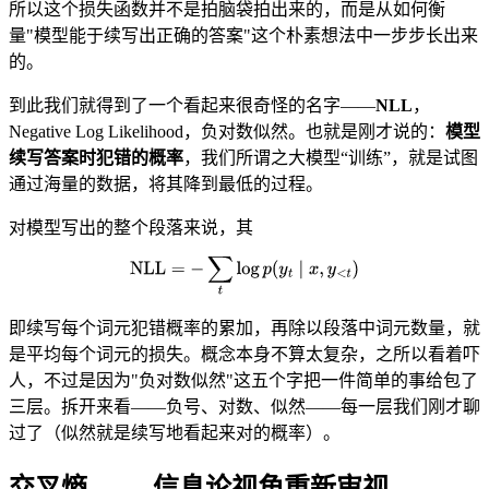
所以这个损失函数并不是拍脑袋拍出来的，而是从如何衡
量"模型能于续写出正确的答案"这个朴素想法中一步步长出来
的。
到此我们就得到了一个看起来很奇怪的名字——
NLL
，
Negative Log Likelihood，负对数似然。也就是刚才说的：
模型
续写答案时犯错的概率
，我们所谓之大模型“训练”，就是试图
通过海量的数据，将其降到最低的过程。
对模型写出的整个段落来说，其
即续写每个词元犯错概率的累加，再除以段落中词元数量，就
是平均每个词元的损失。概念本身不算太复杂，之所以看着吓
人，不过是因为"负对数似然"这五个字把一件简单的事给包了
三层。拆开来看——负号、对数、似然——每一层我们刚才聊
过了（似然就是续写地看起来对的概率）。
交叉熵 —— 信息论视角重新审视