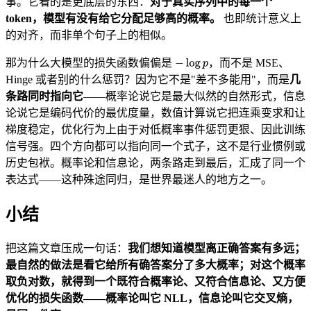
事。它看的是更底层的东西：
对于真实序列中的每一个
token，模型有没有给它分配足够高的概率。
也即统计意义上
的对齐，而非单个句子上的相似。
那为什么大模型的损失函数偏偏是
，而不是 MSE、
Hinge 或者别的什么惩罚？因为它不是"差不多能用"，而是
几
条路同时指向它
——概率论说它是最大似然的自然形式，信息
论说它是编码代价的最优度量，数值计算说它把连乘变求和让
梯度稳定，优化行为上由于对低概率事件惩罚更狠、因此训练
信号强。四个方向都可以指向同一个式子，这不是行业惯例或
历史包袱。概率论和信息论，两条路走到最后，汇成了同一个
表达式——这种殊途同归，是世界最迷人的地方之一。
小结
把这篇文章压成一句话：
我们想知道模型离正确答案有多远；
最自然的做法是看它给所有确答案分了多大概率；对这个概率
取负对数，就得到一个既符合概率论、又符合信息论、又方便
优化的损失函数——概率论叫它 NLL，信息论叫它交叉熵，