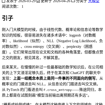
发表于
2026-03-29
更新于
2026-04-26
分类于
大模型
阅读次数：
1
引子
刚入门大模型的时候，由于线性代数、概率论和信息论等数学
知识的短板，很容易迷失在诸多术语中：logprob（对数概
率）、likelihood（似然）、NLL（Negative Log Likelihood，负
对数似然）、cross entropy（交叉熵）、perplexity（困惑
度）。它们常常出现在论文和文档的各种角落里，但都像点赞
之交的朋友，频见其名，不解其意。
后来某天，在慢慢的补过一些最基础的数学知识后，在公司相
关的上下文浸淫足够久后，终于在某次和 ChatGPT 的聊天中
发现：
上面一组概念本质上是同一件事的不同面向的侧写
。从
概率论的门摸进去叫 NLL，从信息论的门踏进去叫交叉熵，
从 PyTorch 的门看进去叫
——殊途同归，本
F.cross_entropy
质上都是在试图刻画"模型当前输出离预期还有多远"。
“横看成岭侧成峰”，在大模型这种高维上下文的领域中，这种