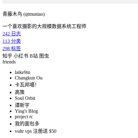
青藤木鸟 (qtmuniao)
一个喜欢摄影的大规模数据系统工程师
242
日志
113
分类
298
标签
知乎
小红书
B站
图虫
friends
laike9m
Changkun Ou
卡瓦邦噶！
高策
Soul Orbit
谭新宇
Ying's Blog
project rc
我的面包多
vultr vps 注册送 $50