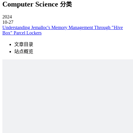
Computer Science
分类
2024
10-27
Understanding Jemalloc's Memory Management Through "Hive
Box" Parcel Lockers
文章目录
站点概览