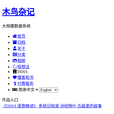
木鸟杂记
大规模数据系统
首页
归档
关于
分类
相册
短想法
DDIA
播客和书
付费服务
简体中文
作品入口
《DDIA 逐章精读》
系统日知录
诗经物什
古画里的故事