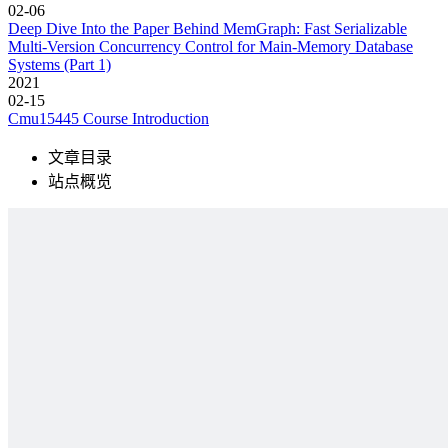
02-06
Deep Dive Into the Paper Behind MemGraph: Fast Serializable
Multi-Version Concurrency Control for Main-Memory Database
Systems (Part 1)
2021
02-15
Cmu15445 Course Introduction
文章目录
站点概览