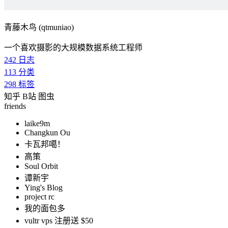
青藤木鸟 (qtmuniao)
一个喜欢摄影的大规模数据系统工程师
242
日志
113
分类
298
标签
知乎
B站
图虫
friends
laike9m
Changkun Ou
卡瓦邦噶！
高策
Soul Orbit
谭新宇
Ying's Blog
project rc
我的面包多
vultr vps 注册送 $50