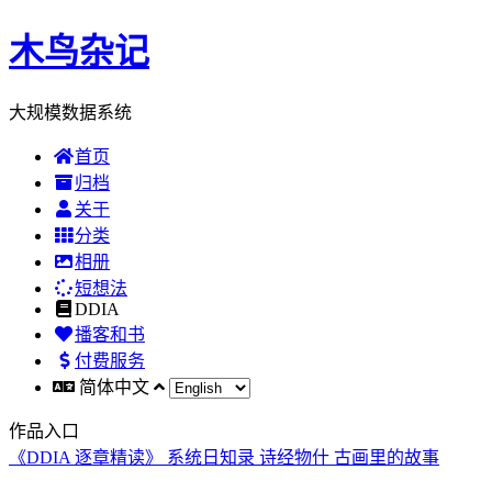
木鸟杂记
大规模数据系统
首页
归档
关于
分类
相册
短想法
DDIA
播客和书
付费服务
简体中文
作品入口
《DDIA 逐章精读》
系统日知录
诗经物什
古画里的故事