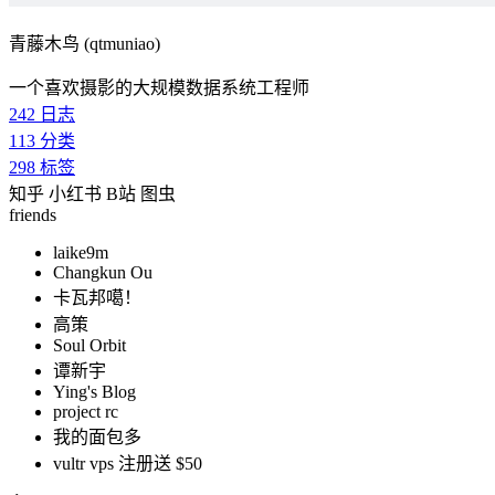
青藤木鸟 (qtmuniao)
一个喜欢摄影的大规模数据系统工程师
242
日志
113
分类
298
标签
知乎
小红书
B站
图虫
friends
laike9m
Changkun Ou
卡瓦邦噶！
高策
Soul Orbit
谭新宇
Ying's Blog
project rc
我的面包多
vultr vps 注册送 $50