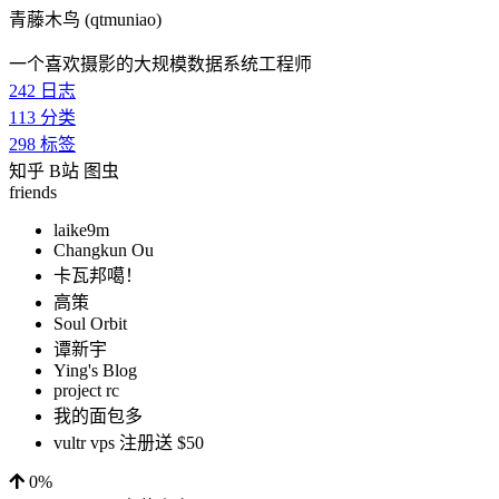
青藤木鸟 (qtmuniao)
一个喜欢摄影的大规模数据系统工程师
242
日志
113
分类
298
标签
知乎
B站
图虫
friends
laike9m
Changkun Ou
卡瓦邦噶！
高策
Soul Orbit
谭新宇
Ying's Blog
project rc
我的面包多
vultr vps 注册送 $50
0%