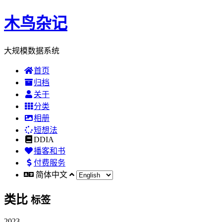
木鸟杂记
大规模数据系统
首页
归档
关于
分类
相册
短想法
DDIA
播客和书
付费服务
简体中文
类比
标签
2023