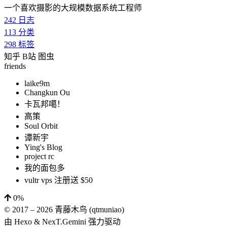
一个喜欢摄影的大规模数据系统工程师
242
日志
113
分类
298
标签
知乎
B站
图虫
friends
laike9m
Changkun Ou
卡瓦邦噶！
高策
Soul Orbit
谭新宇
Ying's Blog
project rc
我的面包多
vultr vps 注册送 $50
0%
© 2017 –
2026
青藤木鸟 (qtmuniao)
由
Hexo
&
NexT.Gemini
强力驱动