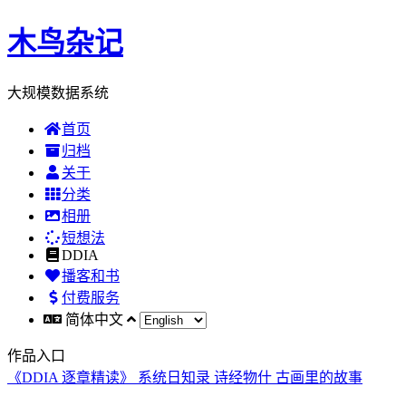
木鸟杂记
大规模数据系统
首页
归档
关于
分类
相册
短想法
DDIA
播客和书
付费服务
简体中文
作品入口
《DDIA 逐章精读》
系统日知录
诗经物什
古画里的故事