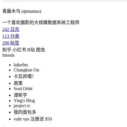
青藤木鸟 (qtmuniao)
一个喜欢摄影的大规模数据系统工程师
242
日志
113
分类
298
标签
知乎
小红书
B站
图虫
friends
laike9m
Changkun Ou
卡瓦邦噶！
高策
Soul Orbit
谭新宇
Ying's Blog
project rc
我的面包多
vultr vps 注册送 $50