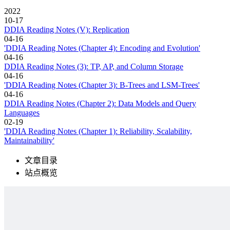
2022
10-17
DDIA Reading Notes (V): Replication
04-16
'DDIA Reading Notes (Chapter 4): Encoding and Evolution'
04-16
DDIA Reading Notes (3): TP, AP, and Column Storage
04-16
'DDIA Reading Notes (Chapter 3): B-Trees and LSM-Trees'
04-16
DDIA Reading Notes (Chapter 2): Data Models and Query
Languages
02-19
'DDIA Reading Notes (Chapter 1): Reliability, Scalability,
Maintainability'
文章目录
站点概览