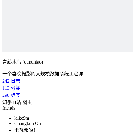
青藤木鸟 (qtmuniao)
一个喜欢摄影的大规模数据系统工程师
242
日志
113
分类
298
标签
知乎
B站
图虫
friends
laike9m
Changkun Ou
卡瓦邦噶！