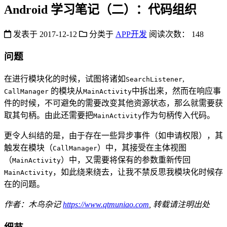
Android 学习笔记（二）：代码组织
发表于
2017-12-12
分类于
APP开发
阅读次数：
148
问题
在进行模块化的时候，试图将诸如
,
SearchListener
的模块从
中拆出来，然而在响应事
CallManager
MainActivity
件的时候，不可避免的需要改变其他资源状态，那么就需要获
取其句柄。由此还需要把
作为句柄传入代码。
MainActivity
更令人纠结的是，由于存在一些异步事件（如申请权限），其
触发在模块（
）中，其接受在主体视图
CallManager
（
）中，又需要将保有的参数重新传回
MainActivity
，如此绕来绕去，让我不禁反思我模块化时候存
MainActivity
在的问题。
作者：木鸟杂记
https://www.qtmuniao.com
, 转载请注明出处