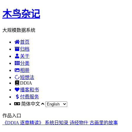
木鸟杂记
大规模数据系统
首页
归档
关于
分类
相册
短想法
DDIA
播客和书
付费服务
简体中文
作品入口
《DDIA 逐章精读》
系统日知录
诗经物什
古画里的故事