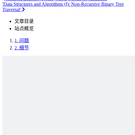
'Data Structures and Algorithms (I): Non-Recursive Binary Tree
Traversal'
文章目录
站点概览
1.
问题
2.
细节