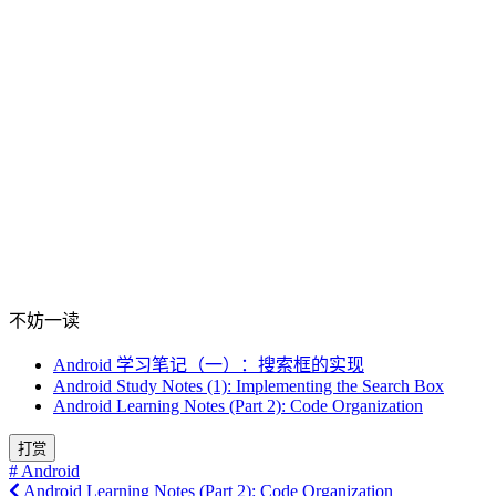
不妨一读
Android 学习笔记（一）：搜索框的实现
Android Study Notes (1): Implementing the Search Box
Android Learning Notes (Part 2): Code Organization
打赏
# Android
Android Learning Notes (Part 2): Code Organization