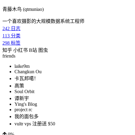
青藤木鸟 (qtmuniao)
一个喜欢摄影的大规模数据系统工程师
242
日志
113
分类
298
标签
知乎
小红书
B站
图虫
friends
laike9m
Changkun Ou
卡瓦邦噶！
高策
Soul Orbit
谭新宇
Ying's Blog
project rc
我的面包多
vultr vps 注册送 $50
0%