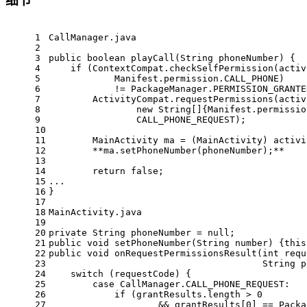
细节
1
CallManager.java
2
3
public
boolean
playCall
(String phoneNumber)
 {
4
if
 (ContextCompat.checkSelfPermission(activ
5
            Manifest.permission.CALL_PHONE)
6
            != PackageManager.PERMISSION_GRANTE
7
        ActivityCompat.requestPermissions(activ
8
new
String
[]{Manifest.permissio
9
                CALL_PHONE_REQUEST);
10
11
MainActivity
ma
=
 (MainActivity) activi
12
        **ma.setPhoneNumber(phoneNumber);**
13
14
return
false
;
15
...
16
}
17
18
MainActivity.java
19
20
private
String
phoneNumber
=
null
;
21
public
void
setPhoneNumber
(String number)
 {
this
22
public
void
onRequestPermissionsResult
(
int
 requ
23
                                       String p
24
switch
 (requestCode) {
25
case
 CallManager.CALL_PHONE_REQUEST:
26
if
 (grantResults.length > 
0
27
                    && grantResults[
0
] == Packa