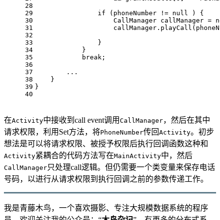
28
29
if
 (phoneNumber != 
null
 ) {
30
CallManager
callManager
=
n
31
                    callManager.playCall(phoneN
32
33
                }
34
            }
35
break
;
36
37
        ...
38
    }
39
}
40
在
中接收到call event调用
，然后在其中
Activity
CallManager
请求权限，利用Set方法，将
传回
。初步
PhoneNumber
Activity
想法是可以将请求权限、被授予权限后执行回调函数这种和
紧耦合的代码方法写在
中，然后
Activity
MainActivity
只处理call逻辑。但仍需要一个类变量来保存电话
CallManager
号码，以进行从请求权限到执行回调之前的参数传递工作。
我是青藤木鸟，一个喜欢摄影、专注大规模数据系统的程序
员，欢迎关注我的公众号：“
木鸟杂记
”，有更多的分布式系