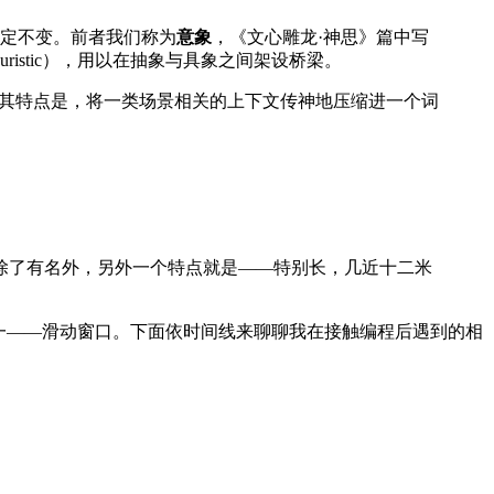
定不变。前者我们称为
意象
，《文心雕龙·神思》篇中写
euristic），用以在抽象与具象之间架设桥梁。
。其特点是，将一类场景相关的上下文传神地压缩进一个词
除了有名外，另外一个特点就是——特别长，几近十二米
一——滑动窗口。下面依时间线来聊聊我在接触编程后遇到的相