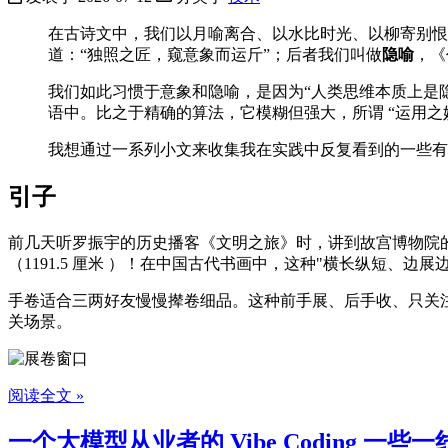
在古诗文中，我们以月喻离合、以水比时光、以柳寄别恨
道：“独照之匠，窥意象而运斤”；后者我们叫做
隐喻
，《
我们如此习惯于意象和隐喻，是因为“人类思维本质上是
语中。比之于精确的算法，它模糊但强大，所谓 “运用之
我想通过一系列小文来收集我在实践中反复看到的一些有
引子
前几天听罗振宇的历史播客《文明之旅》时，讲到故宫博物院
（1191.5 厘米 ）！在中国古代书画中，这种"横长纵短、边展
手卷适合三两好友慢慢撵卷细品。这种前手展、后手收、只关
关场景。
阅读全文 »
一个大模型从业者的 Vibe Coding 一些