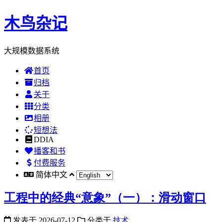
木鸟杂记
大规模数据系统
首页
归档
关于
分类
相册
短想法
DDIA
播客和书
付费服务
简体中文
工程中的经典“意象”（一）：滑动窗口
发表于
2026-07-12
分类于
技术