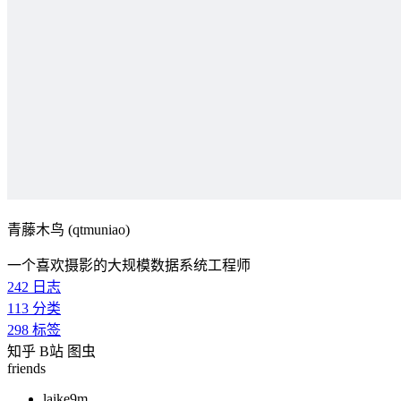
青藤木鸟 (qtmuniao)
一个喜欢摄影的大规模数据系统工程师
242
日志
113
分类
298
标签
知乎
B站
图虫
friends
laike9m