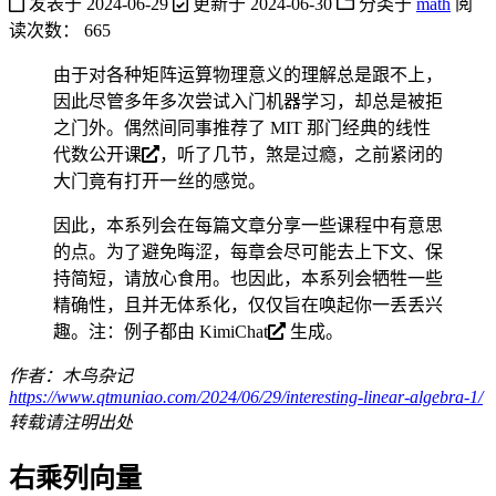
发表于
2024-06-29
更新于
2024-06-30
分类于
math
阅
读次数：
665
由于对各种矩阵运算物理意义的理解总是跟不上，
因此尽管多年多次尝试入门机器学习，却总是被拒
之门外。偶然间同事推荐了
MIT 那门经典的线性
代数公开课
，听了几节，煞是过瘾，之前紧闭的
大门竟有打开一丝的感觉。
因此，本系列会在每篇文章分享一些课程中有意思
的点。为了避免晦涩，每章会尽可能去上下文、保
持简短，请放心食用。也因此，本系列会牺牲一些
精确性，且并无体系化，仅仅旨在唤起你一丢丢兴
趣。注：例子都由
KimiChat
生成。
作者：木鸟杂记
https://www.qtmuniao.com/2024/06/29/interesting-linear-algebra-1/
转载请注明出处
右乘列向量