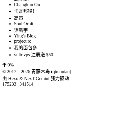
Changkun Ou
卡瓦邦噶！
高策
Soul Orbit
谭新宇
Ying's Blog
project rc
我的面包多
vultr vps 注册送 $50
0%
© 2017 –
2026
青藤木鸟 (qtmuniao)
由
Hexo
&
NexT.Gemini
强力驱动
175233
|
341514