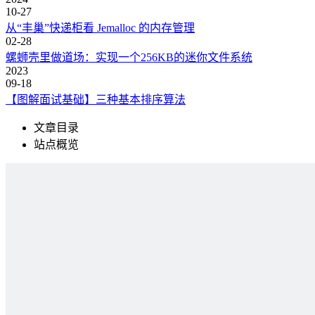
10-27
从“丰巢”快递柜看 Jemalloc 的内存管理
02-28
螺蛳壳里做道场：实现一个256KB的迷你文件系统
2023
09-18
【图解面试基础】三种基本排序算法
文章目录
站点概览