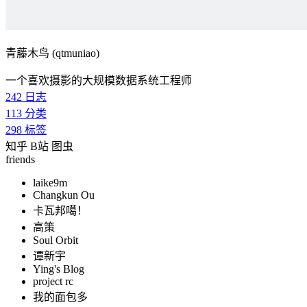
青藤木鸟 (qtmuniao)
一个喜欢摄影的大规模数据系统工程师
242
日志
113
分类
298
标签
知乎
B站
图虫
friends
laike9m
Changkun Ou
卡瓦邦噶！
高策
Soul Orbit
谭新宇
Ying's Blog
project rc
我的面包多