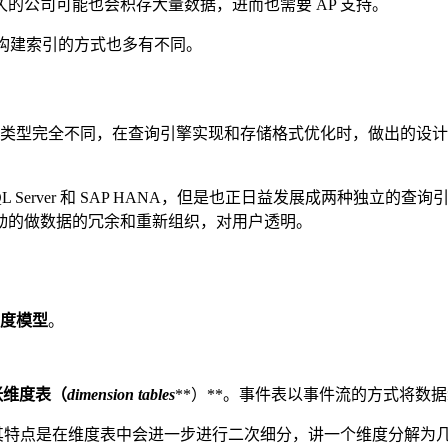
的公司可能也会积存大量数据，进而也需要 AP 支持。
要构建索引的方式也多有不同。
于其负载类型完全不同，在查询引擎实现和存储格式优化时，做出的设
L Server 和 SAP HANA，但是也正日益发展成两种独立的查询
动的做数据的冗余和重新组织，对用户透明。
度模型
。
张
维度表（
dimension tables
**）**。事件表以事件流的方式将数
，其特点是在维度表中会进一步进行二次细分，讲一个维度分解为