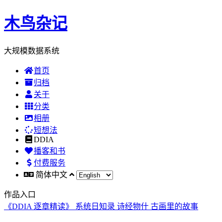
木鸟杂记
大规模数据系统
首页
归档
关于
分类
相册
短想法
DDIA
播客和书
付费服务
简体中文
作品入口
《DDIA 逐章精读》
系统日知录
诗经物什
古画里的故事