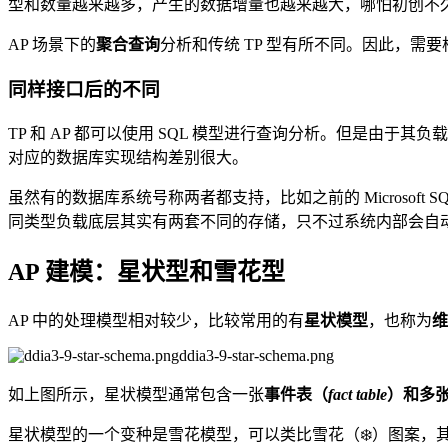
型和数量越来越多，产生的数据增量也越来越大，哪怕初创不久
AP 场景下的
聚合查询
分析和传统 TP 型有所不同。因此，需
同样接口后的不同
TP 和 AP 都可以使用 SQL 模型进行查询分析。但是由
对应的数据库实现结构差别很大。
虽然有的数据库系统号称两者都支持，比如之前的 Microsoft SQ
同类型负载底层其实有两套不同的存储，只不过系统内部会自
AP 建模：星状型和雪花型
AP 中的处理模型相对较少，比较常用的有
星状模型
，也称为
维
ddia3-9-star-schema.png
如上图所示，星状模型通常包含一张
事件表（
fact table
）
和多
星状模型的一个变种是雪花模型，可以类比雪花（❄️）图案