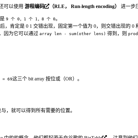
其实还可以使用
游程编码
（RLE， Run-length encoding）
进一步
是
。
9 个 0，1 个 1，8 个 0
定是 0 1 交错出现，固定第一个值为 0，则交错出现的 0 
省掉，因为它可以通过
得到，则
array len - sum(other lens)
prod
这三个 bit array 按位或（OR）。
 = 69
ay 的按位与，就可以得到所有需要的位置。
和 HBase 中的的概念，他们都起源于自谷歌的
BigTable
。注意到他们