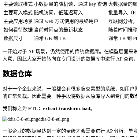
主要读取模式
小数据量的随机读，通过 key 查询
大数据量的聚合（
主要写入模式
随机访问，低延迟写入
批量导入（E
主要应用场景
通过 web 方式使用的最终用户
互联网分析
如何看待数据
当前时间点的最新状态
随着时间推
数据尺寸
通常 GB 到 TB
通常 TB 到 P
一开始对于 AP 场景，仍然使用的传统数据库。在模型层面来说
人意，因此大家开始转向在专门设计的数据库中进行 AP 查询
数据仓库
对于一个企业来说，一般都会有很多偏交易型的系统，如用户
响正常负载。因此需要一种手段将数据从原库导入到专门的
数
我们称之为
ETL：extract-transform-load
。
ddia-3-8-etl.png
一般企业的数据量达到一定的量级才会需要进行 AP 分析，毕