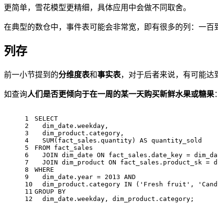
更简单，雪花模型更精细，具体应用中会做不同取舍。
在典型的数仓中，事件表可能会非常宽，即有很多的列：一百
列存
前一小节提到的
分维度表
和
事实表
，对于后者来说，有可能达
如查询
人们是否更倾向于在一周的某一天购买新鲜水果或糖果
1
SELECT
2
  dim_date.weekday,
3
  dim_product.category,
4
SUM
(fact_sales.quantity) 
AS
 quantity_sold
5
FROM
 fact_sales
6
JOIN
 dim_date 
ON
 fact_sales.date_key 
=
 dim_da
7
JOIN
 dim_product 
ON
 fact_sales.product_sk 
=
 d
8
WHERE
9
  dim_date.year 
=
2013
AND
10
  dim_product.category 
IN
 (
'Fresh fruit'
, 
'Cand
11
GROUP
BY
12
  dim_date.weekday, dim_product.category;