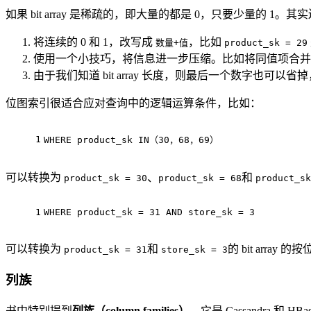
如果 bit array 是稀疏的，即大量的都是 0，只要少量的 1。
将连续的 0 和 1，改写成
，比如
数量+值
product_sk = 29
使用一个小技巧，将信息进一步压缩。比如将同值项合并后，肯
由于我们知道 bit array 长度，则最后一个数字也可以
位图索引很适合应对查询中的逻辑运算条件，比如：
1
WHERE
 product_sk 
IN
（
30
，
68
，
69
）
可以转换为
、
和
product_sk = 30
product_sk = 68
product_sk
1
WHERE
 product_sk 
=
31
AND
 store_sk 
=
3
可以转换为
和
的 bit arr
product_sk = 31
store_sk = 3
列族
书中特别提到
列族（column families）
。它是 Cassandra 