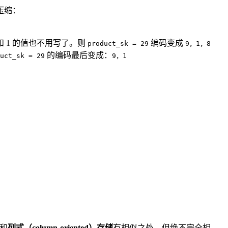
压缩：
和 1 的值也不用写了。则
编码变成
product_sk = 29
9，1，8
的编码最后变成：
uct_sk = 29
9，1
和
列式（column-oriented）存储
有相似之处，但绝不完全相