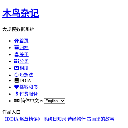
木鸟杂记
大规模数据系统
首页
归档
关于
分类
相册
短想法
DDIA
播客和书
付费服务
简体中文
作品入口
《DDIA 逐章精读》
系统日知录
诗经物什
古画里的故事