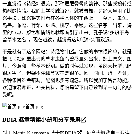
一直觉得《诗经》很美，那种层层叠叠的韵律、那些或婉转或
热烈的情感。我们上学接触诗经，就被告知，诗经大量用了比
兴手法。比兴将美附着在各种具体的东西上——草木、虫鱼、
鸟兽。蒹葭、荇菜、雎鸠、桃李、黍稷，这些名字一出来，诗
里的气息、颜色和情绪也就跟着引了出来。孔子说“多识于鸟
兽草木之名”，现在越读，越觉得这句话朴实而致远。
于是就有了这个网站：
诗经物什
。它做的事情很简单，就是
把《诗经》里出现的草木虫鱼鸟兽尽量列出来，配上原文、图
片、今意和一些基本说明。做的时候就发现，虽然大模型已经
很厉害了，但架不住细节实在是很多。囿于时间、疏于考证，
各种条目难免错漏，配图也多有疏忽。所以我加了留言功能，
欢迎诸君斧正，补充资料，哪怕是留下自己读到某一句时的感
受呢。
首页.png
DDIA 逐章精读小册和分享录屏
对于 Martin Kleppmann 博士的
DDIA
，每章大概我自己要读