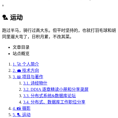
。
🏸 运动
跑过半马，骑行过高大东。但平时坚持的，也就打羽毛球和胡
同里遛大弯了，日积月累，不改其菜。
文章目录
站点概览
1.
🚀 个人简介
2.
💼 技术方向
3.
📖 项目与著作
3.1.
诗经物什
3.2.
DDIA 逐章精读小册和分享录屏
3.3.
分布式系统&数据库论坛
3.4.
分布式、数据库工作职位分享
4.
📸 摄影
5.
🏸 运动