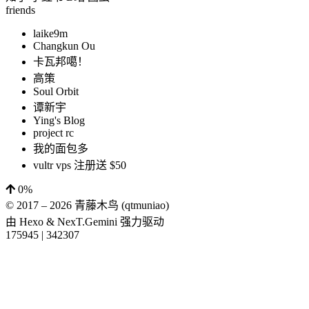
friends
laike9m
Changkun Ou
卡瓦邦噶！
高策
Soul Orbit
谭新宇
Ying's Blog
project rc
我的面包多
vultr vps 注册送 $50
0%
© 2017 –
2026
青藤木鸟 (qtmuniao)
由
Hexo
&
NexT.Gemini
强力驱动
175945
|
342307