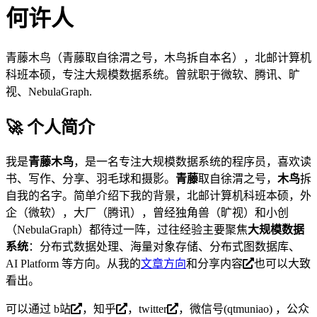
何许人
青藤木鸟（青藤取自徐渭之号，木鸟拆自本名），北邮计算机
科班本硕，专注大规模数据系统。曾就职于微软、腾讯、旷
视、NebulaGraph.
🚀 个人简介
我是
青藤木鸟
，是一名专注大规模数据系统的程序员，喜欢读
书、写作、分享、羽毛球和摄影。
青藤
取自徐渭之号，
木鸟
拆
自我的名字。简单介绍下我的背景，北邮计算机科班本硕，外
企（微软），大厂（腾讯），曾经独角兽（旷视）和小创
（NebulaGraph）都待过一阵，过往经验主要聚焦
大规模数据
系统
：分布式数据处理、海量对象存储、分布式图数据库、
AI Platform 等方向。从我的
文章方向
和
分享内容
也可以大致
看出。
可以通过
b站
，
知乎
，
twitter
，微信号(qtmuniao) ，公众