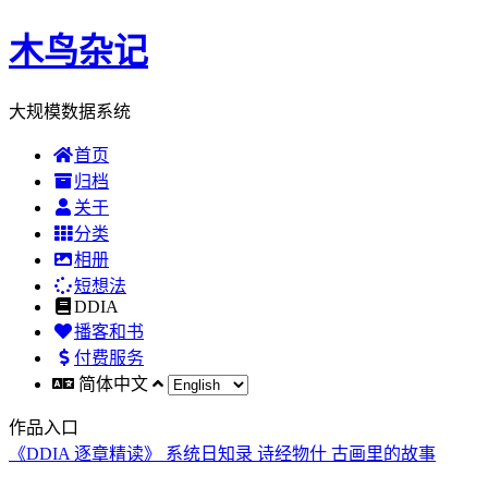
木鸟杂记
大规模数据系统
首页
归档
关于
分类
相册
短想法
DDIA
播客和书
付费服务
简体中文
作品入口
《DDIA 逐章精读》
系统日知录
诗经物什
古画里的故事