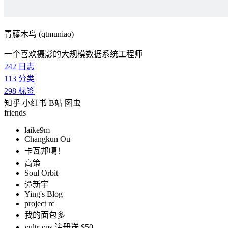
青藤木鸟 (qtmuniao)
一个喜欢摄影的大规模数据系统工程师
242
日志
113
分类
298
标签
知乎
小红书
B站
图虫
friends
laike9m
Changkun Ou
卡瓦邦噶！
高策
Soul Orbit
谭新宇
Ying's Blog
project rc
我的面包多
vultr vps 注册送 $50