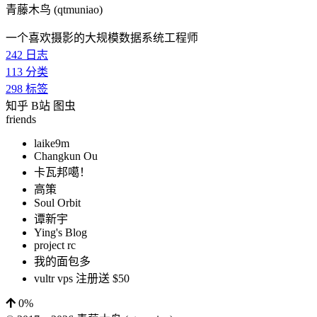
青藤木鸟 (qtmuniao)
一个喜欢摄影的大规模数据系统工程师
242
日志
113
分类
298
标签
知乎
B站
图虫
friends
laike9m
Changkun Ou
卡瓦邦噶！
高策
Soul Orbit
谭新宇
Ying's Blog
project rc
我的面包多
vultr vps 注册送 $50
0%