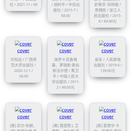
社 / 2021-11 / 69
/ 胡利平 / 中信出
史蒂芬· 科特勒 /
版社 / 2015-7 /
贾拥民 / 浙江人
68.00
民出版社 / 2015-
8 / 69.90元
cover
cover
cover
许知远 / 广西师
保罗·R·克鲁格
吴军 / 人民邮电
范大学出版社 /
曼、茅瑞斯·奥伯
出版社 / 2019-6 /
2020-12-1 /
斯法尔德 / 黄卫
139.00元
58.00
平 / 中国人民大
学出版社 / 2011-
2 / 49.00元
cover
cover
cover
[美] 尼尔·布朗、
[美] 莫提默·J. 艾
[英] 爱德华·卡
[美] 斯图尔特·基
德勒、查尔斯·范
尔、爱德华·霍列