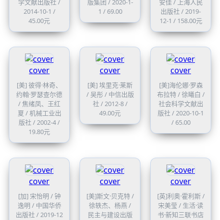
学文献出版社 /
版集团 / 2020-1-
安佳 / 上海人民
2014-10-1 /
1 / 69.00
出版社 / 2019-
45.00元
12-1 / 158.00元
cover
cover
cover
[美] 彼得·林奇、
[美] 埃里克·莱斯
[美]海伦娜·罗森
约翰·罗瑟查尔德
/ 吴彤 / 中信出版
布拉特 / 徐曦白 /
/ 焦绪凤、王红
社 / 2012-8 /
社会科学文献出
夏 / 机械工业出
49.00元
版社 / 2020-10-1
版社 / 2002-4 /
/ 65.00
19.80元
cover
cover
cover
[加] 宋怡明 / 钟
[美]斯文·贝克特 /
[英]利奥·霍利斯 /
逸明 / 中国华侨
徐轶杰、杨燕 /
宋美莹 / 生活·读
出版社 / 2019-12
民主与建设出版
书·新知三联书店