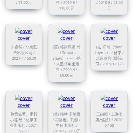
/ 78.00元
社 / 2019-3 /
/ 2018-8 / 58.00
118.00元
元
cover
cover
cover
刘巍然 / 北京联
[英] 格雷厄姆·肖
[法]阎雷（Yann
合出版公司 /
（Graham
Layma） / 杨宁 /
2021-4 / 68.00
Shaw） / 王小皓
北京联合出版公
/ 人民邮电出版
司 / 2015-3 / 128
社 / 2020-4 /
69.00元
cover
cover
cover
韩育生著、南榖
[美] 帕特·多尔西
王向韬 / 上海书
小莲 绘 / 化学工
/ 司福连、刘静 /
店出版社 / 2020-
业出版社 / 2021-
中信出版社 /
9 / 58
5 / 68
2010-1 / 39.00元