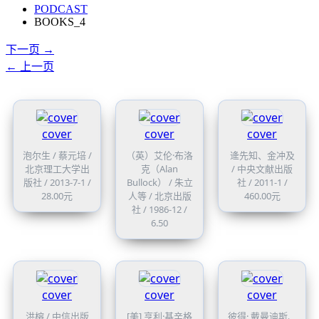
PODCAST
BOOKS_4
下一页 →
← 上一页
cover
cover
cover
泡尔生 / 蔡元培 /
（英）艾伦·布洛
逄先知、金冲及
北京理工大学出
克（Alan
/ 中央文献出版
版社 / 2013-7-1 /
Bullock） / 朱立
社 / 2011-1 /
28.00元
人等 / 北京出版
460.00元
社 / 1986-12 /
6.50
cover
cover
cover
洪榕 / 中信出版
[美] 亨利·基辛格
彼得· 戴曼迪斯、