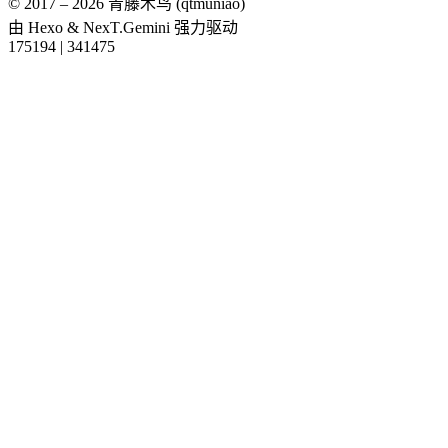
© 2017 –
2026
青藤木鸟 (qtmuniao)
由
Hexo
&
NexT.Gemini
强力驱动
175194
|
341475