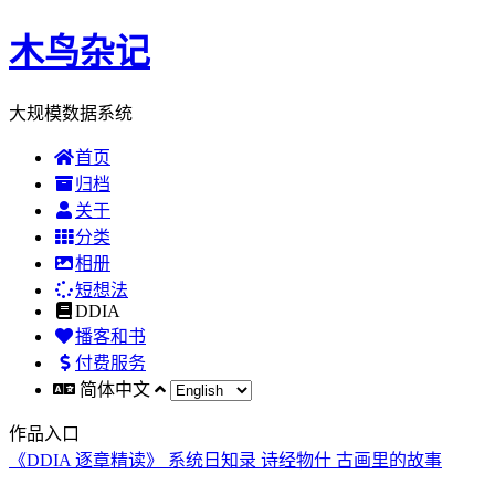
木鸟杂记
大规模数据系统
首页
归档
关于
分类
相册
短想法
DDIA
播客和书
付费服务
简体中文
作品入口
《DDIA 逐章精读》
系统日知录
诗经物什
古画里的故事