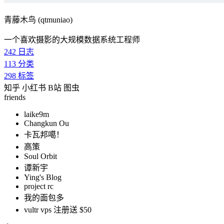
青藤木鸟 (qtmuniao)
一个喜欢摄影的大规模数据系统工程师
242
日志
113
分类
298
标签
知乎
小红书
B站
图虫
friends
laike9m
Changkun Ou
卡瓦邦噶！
高策
Soul Orbit
谭新宇
Ying's Blog
project rc
我的面包多
vultr vps 注册送 $50