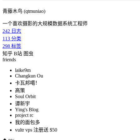
青藤木鸟 (qtmuniao)
一个喜欢摄影的大规模数据系统工程师
242
日志
113
分类
298
标签
知乎
B站
图虫
friends
laike9m
Changkun Ou
卡瓦邦噶！
高策
Soul Orbit
谭新宇
Ying's Blog
project rc
我的面包多
vultr vps 注册送 $50