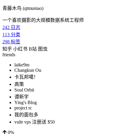
青藤木鸟 (qtmuniao)
一个喜欢摄影的大规模数据系统工程师
242
日志
113
分类
298
标签
知乎
小红书
B站
图虫
friends
laike9m
Changkun Ou
卡瓦邦噶！
高策
Soul Orbit
谭新宇
Ying's Blog
project rc
我的面包多
vultr vps 注册送 $50
0%