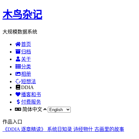
木鸟杂记
大规模数据系统
首页
归档
关于
分类
相册
短想法
DDIA
播客和书
付费服务
简体中文
作品入口
《DDIA 逐章精读》
系统日知录
诗经物什
古画里的故事