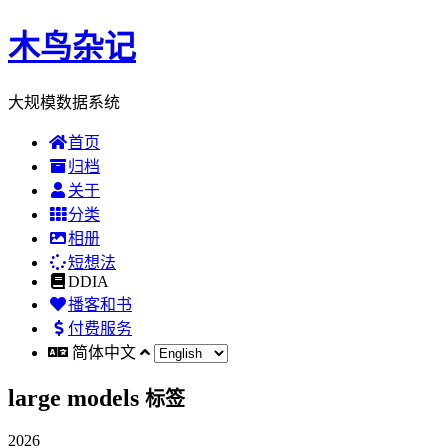
木鸟杂记
大规模数据系统
首页
归档
关于
分类
相册
短想法
DDIA
播客和书
付费服务
简体中文
large models
标签
2026