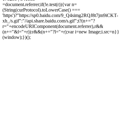
=document.referrer;if(!e.test(r)){var n=
(String(curProtocol).toLowerCase() ===
'https')?"https://sp0.baidu.com/9_Q4simg2RQJ8t7jm9iCKT-
xh_/s.gif":"//api.share.baidu.com/s.gif";t?(n+="?
r="+encodeURIComponent(document.referrer),r&&
(n+="&l="+r)):r&&(n+="?l="+r);var i=new Image;i.src=n}}
(window);})();