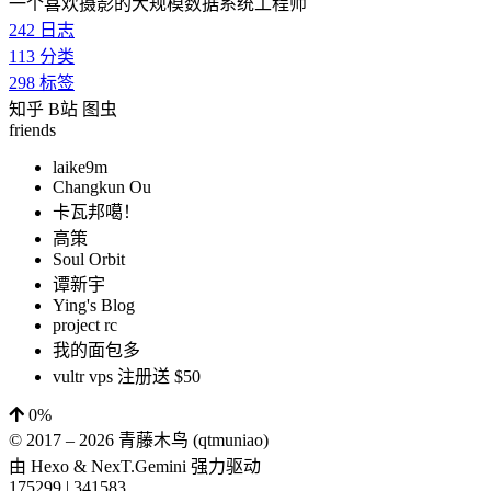
一个喜欢摄影的大规模数据系统工程师
242
日志
113
分类
298
标签
知乎
B站
图虫
friends
laike9m
Changkun Ou
卡瓦邦噶！
高策
Soul Orbit
谭新宇
Ying's Blog
project rc
我的面包多
vultr vps 注册送 $50
0%
© 2017 –
2026
青藤木鸟 (qtmuniao)
由
Hexo
&
NexT.Gemini
强力驱动
175299
|
341583