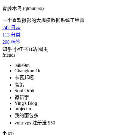
青藤木鸟 (qtmuniao)
一个喜欢摄影的大规模数据系统工程师
242
日志
113
分类
298
标签
知乎
小红书
B站
图虫
friends
laike9m
Changkun Ou
卡瓦邦噶！
高策
Soul Orbit
谭新宇
Ying's Blog
project rc
我的面包多
vultr vps 注册送 $50
0%