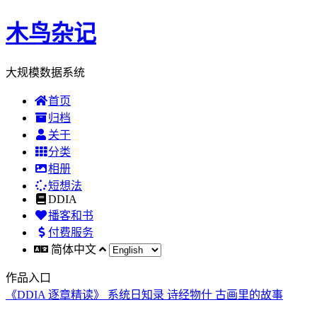
木鸟杂记
大规模数据系统
首页
归档
关于
分类
相册
短想法
DDIA
播客和书
付费服务
简体中文
作品入口
《DDIA 逐章精读》
系统日知录
诗经物什
古画里的故事