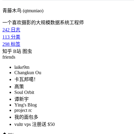
青藤木鸟 (qtmuniao)
一个喜欢摄影的大规模数据系统工程师
242
日志
113
分类
298
标签
知乎
B站
图虫
friends
laike9m
Changkun Ou
卡瓦邦噶！
高策
Soul Orbit
谭新宇
Ying's Blog
project rc
我的面包多
vultr vps 注册送 $50