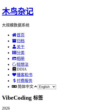
木鸟杂记
大规模数据系统
首页
归档
关于
分类
相册
短想法
DDIA
播客和书
付费服务
简体中文
VibeCoding
标签
2026