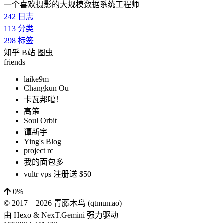
一个喜欢摄影的大规模数据系统工程师
242
日志
113
分类
298
标签
知乎
B站
图虫
friends
laike9m
Changkun Ou
卡瓦邦噶！
高策
Soul Orbit
谭新宇
Ying's Blog
project rc
我的面包多
vultr vps 注册送 $50
0%
© 2017 –
2026
青藤木鸟 (qtmuniao)
由
Hexo
&
NexT.Gemini
强力驱动