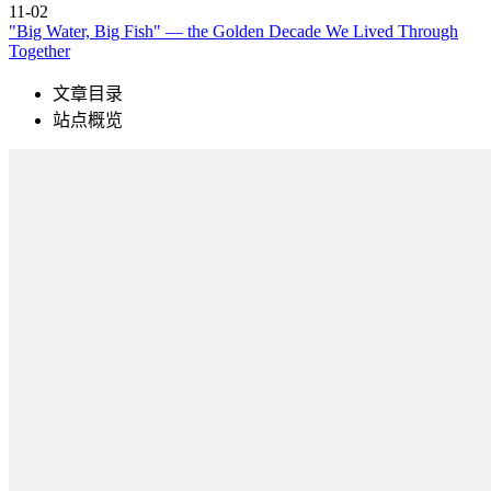
11-02
"Big Water, Big Fish" — the Golden Decade We Lived Through
Together
文章目录
站点概览