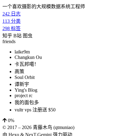
一个喜欢摄影的大规模数据系统工程师
242
日志
113
分类
298
标签
知乎
B站
图虫
friends
laike9m
Changkun Ou
卡瓦邦噶！
高策
Soul Orbit
谭新宇
Ying's Blog
project rc
我的面包多
vultr vps 注册送 $50
0%
© 2017 –
2026
青藤木鸟 (qtmuniao)
由
Hexo
&
NexT.Gemini
强力驱动