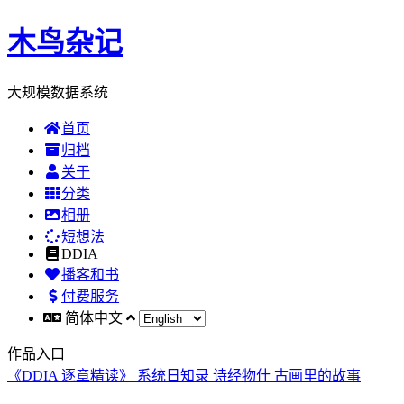
木鸟杂记
大规模数据系统
首页
归档
关于
分类
相册
短想法
DDIA
播客和书
付费服务
简体中文
作品入口
《DDIA 逐章精读》
系统日知录
诗经物什
古画里的故事