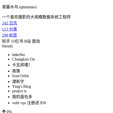
青藤木鸟 (qtmuniao)
一个喜欢摄影的大规模数据系统工程师
242
日志
113
分类
298
标签
知乎
小红书
B站
图虫
friends
laike9m
Changkun Ou
卡瓦邦噶！
高策
Soul Orbit
谭新宇
Ying's Blog
project rc
我的面包多
vultr vps 注册送 $50
0%