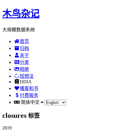
木鸟杂记
大规模数据系统
首页
归档
关于
分类
相册
短想法
DDIA
播客和书
付费服务
简体中文
closures
标签
2019