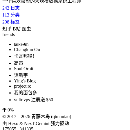
一个喜欢摄影的大规模数据系统工程师
242
日志
113
分类
298
标签
知乎
B站
图虫
friends
laike9m
Changkun Ou
卡瓦邦噶！
高策
Soul Orbit
谭新宇
Ying's Blog
project rc
我的面包多
vultr vps 注册送 $50
0%
© 2017 –
2026
青藤木鸟 (qtmuniao)
由
Hexo
&
NexT.Gemini
强力驱动
175055
|
341335