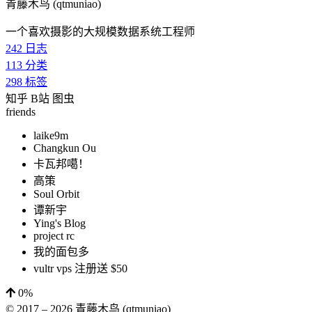
青藤木鸟 (qtmuniao)
一个喜欢摄影的大规模数据系统工程师
242
日志
113
分类
298
标签
知乎
B站
图虫
friends
laike9m
Changkun Ou
卡瓦邦噶！
高策
Soul Orbit
谭新宇
Ying's Blog
project rc
我的面包多
vultr vps 注册送 $50
0%
© 2017 –
2026
青藤木鸟 (qtmuniao)