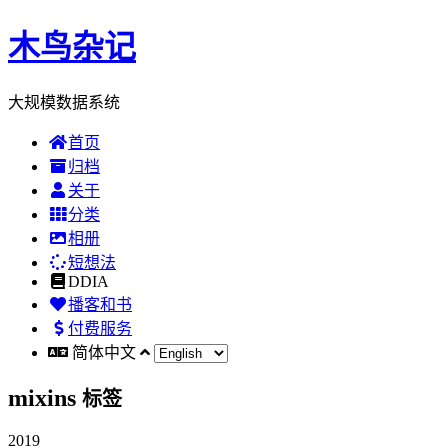
木鸟杂记
大规模数据系统
首页
归档
关于
分类
相册
短想法
DDIA
播客和书
付费服务
简体中文
mixins
标签
2019