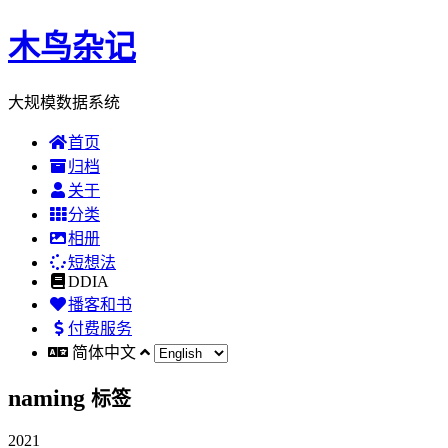
木鸟杂记
大规模数据系统
首页
归档
关于
分类
相册
短想法
DDIA
播客和书
付费服务
简体中文
naming
标签
2021