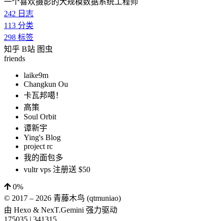
一个喜欢摄影的大规模数据系统工程师
242
日志
113
分类
298
标签
知乎
B站
图虫
friends
laike9m
Changkun Ou
卡瓦邦噶！
高策
Soul Orbit
谭新宇
Ying's Blog
project rc
我的面包多
vultr vps 注册送 $50
0%
© 2017 –
2026
青藤木鸟 (qtmuniao)
由
Hexo
&
NexT.Gemini
强力驱动
175035
|
341315