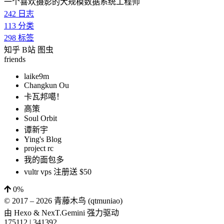
一个喜欢摄影的大规模数据系统工程师
242
日志
113
分类
298
标签
知乎
B站
图虫
friends
laike9m
Changkun Ou
卡瓦邦噶！
高策
Soul Orbit
谭新宇
Ying's Blog
project rc
我的面包多
vultr vps 注册送 $50
0%
© 2017 –
2026
青藤木鸟 (qtmuniao)
由
Hexo
&
NexT.Gemini
强力驱动
175112
|
341392