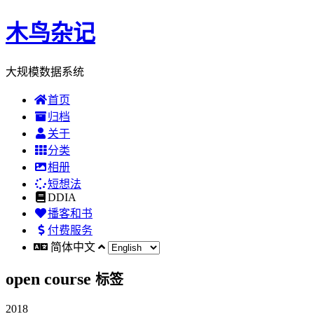
木鸟杂记
大规模数据系统
首页
归档
关于
分类
相册
短想法
DDIA
播客和书
付费服务
简体中文
open course
标签
2018