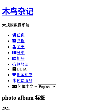
木鸟杂记
大规模数据系统
首页
归档
关于
分类
相册
短想法
DDIA
播客和书
付费服务
简体中文
photo album
标签
2021