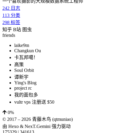
一个喜欢摄影的大规模数据系统工程师
242
日志
113
分类
298
标签
知乎
B站
图虫
friends
laike9m
Changkun Ou
卡瓦邦噶！
高策
Soul Orbit
谭新宇
Ying's Blog
project rc
我的面包多
vultr vps 注册送 $50
0%
© 2017 –
2026
青藤木鸟 (qtmuniao)
由
Hexo
&
NexT.Gemini
强力驱动
175329
|
341613