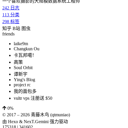
一个喜欢摄影的大规模数据系统工程师
242
日志
113
分类
298
标签
知乎
B站
图虫
friends
laike9m
Changkun Ou
卡瓦邦噶！
高策
Soul Orbit
谭新宇
Ying's Blog
project rc
我的面包多
vultr vps 注册送 $50
0%
© 2017 –
2026
青藤木鸟 (qtmuniao)
由
Hexo
&
NexT.Gemini
强力驱动
175318
|
341602