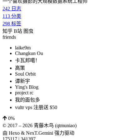
一个喜欢摄影的大规模数据系统工程师
242
日志
113
分类
298
标签
知乎
B站
图虫
friends
laike9m
Changkun Ou
卡瓦邦噶！
高策
Soul Orbit
谭新宇
Ying's Blog
project rc
我的面包多
vultr vps 注册送 $50
0%
© 2017 –
2026
青藤木鸟 (qtmuniao)
由
Hexo
&
NexT.Gemini
强力驱动
175117
|
341397