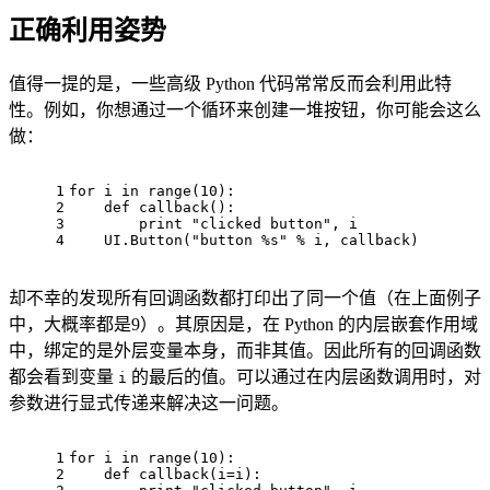
正确利用姿势
值得一提的是，一些高级 Python 代码常常反而会利用此特
性。例如，你想通过一个循环来创建一堆按钮，你可能会这么
做：
1
for
 i 
in
range
(
10
):
2
def
callback
():
3
print
"clicked button"
, i
4
    UI.Button(
"button %s"
 % i, callback)
却不幸的发现所有回调函数都打印出了同一个值（在上面例子
中，大概率都是9）。其原因是，在 Python 的内层嵌套作用域
中，绑定的是外层变量本身，而非其值。因此所有的回调函数
都会看到变量
的最后的值。可以通过在内层函数调用时，对
i
参数进行显式传递来解决这一问题。
1
for
 i 
in
range
(
10
):
2
def
callback
(
i=i
):