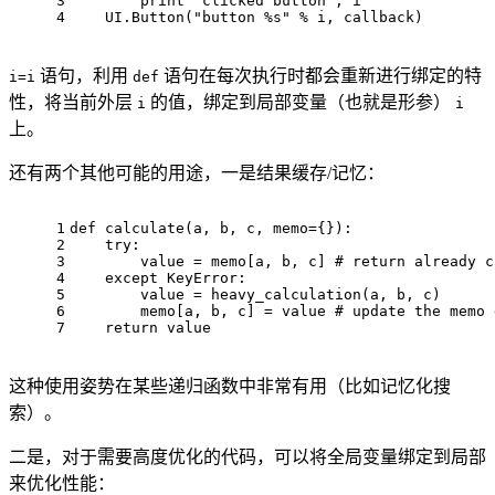
3
print
"clicked button"
, i
4
    UI.Button(
"button %s"
 % i, callback)
语句，利用
语句在每次执行时都会重新进行绑定的特
i=i
def
性，将当前外层
的值，绑定到局部变量（也就是形参）
i
i
上。
还有两个其他可能的用途，一是结果缓存/记忆：
1
def
calculate
(
a, b, c, memo={}
):
2
try
:
3
        value = memo[a, b, c] 
# return already c
4
except
 KeyError:
5
        value = heavy_calculation(a, b, c)
6
        memo[a, b, c] = value 
# update the memo 
7
return
 value
这种使用姿势在某些递归函数中非常有用（比如记忆化搜
索）。
二是，对于需要高度优化的代码，可以将全局变量绑定到局部
来优化性能：