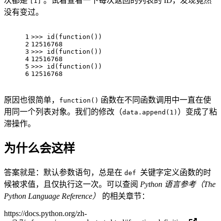
次都是
。试着查看一下每次返回的列表的 ID，发现竟然
[1]
没有变过。
1
>>> 
id
(function())
2
12516768
3
>>> 
id
(function())
4
12516768
5
>>> 
id
(function())
6
12516768
原因也很简单，
函数在不同函数调用中一直在使
function()
用同一个列表对象。我们的修改（
）变成了粘
data.append(1)
滞操作。
为什么会这样
答案就是：默认参数语句，总是在
关键字定义函数的时
def
候被求值，且仅执行这一次。可以查阅
Python 语言参考（The
Python Language Reference）
的相关章节：
https://docs.python.org/zh-