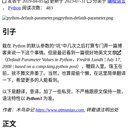
发表于
2019-04-05
更新于
2023-07-31
分类于
编程语言
，
Python
阅读次数：
483
python-default-parameter.png
引子
栽在 Python 的默认参数的“坑”中几次之后打算专门弄一篇博
客来说一下这个事情。但是最近看到一篇很好地
英文文章
（
Default Parameter Values in Python，Fredrik Lundh | July 17,
2008 | based on a comp.lang.python post
），鞭辟入里。珠玉在
前，就不舞文弄墨了。当然，也算是偷个懒，在这里简单翻译
一下，希望更多的人能看到。
以下是翻译，意译，加了一些私货，不严格跟原文保持一致，
语法特性以
Python3
为准。
作者：木鸟杂记
https://www.qtmuniao.com
, 转载请注明出处
正文