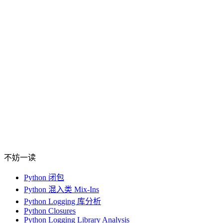
不妨一读
Python 闭包
Python 混入类 Mix-Ins
Python Logging 库分析
Python Closures
Python Logging Library Analysis