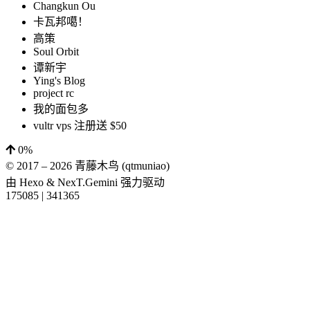
Changkun Ou
卡瓦邦噶！
高策
Soul Orbit
谭新宇
Ying's Blog
project rc
我的面包多
vultr vps 注册送 $50
0%
© 2017 –
2026
青藤木鸟 (qtmuniao)
由
Hexo
&
NexT.Gemini
强力驱动
175085
|
341365