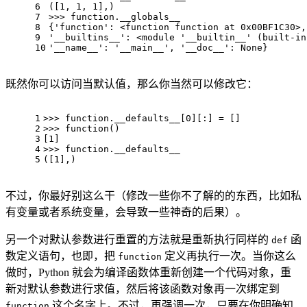
6
([
1
, 
1
, 
1
],)
7
>>> 
function.__globals__
8
{
'function'
: <function function at 
0x00BF1C30
>,
9
'__builtins__'
: <module 
'__builtin__'
 (built-
in
10
'__name__'
: 
'__main__'
, 
'__doc__'
: 
None
}
既然你可以访问当默认值，那么你当然可以修改它：
1
>>> 
function.__defaults__[
0
][:] = []
2
>>> 
function()
3
[
1
]
4
>>> 
function.__defaults__
5
([
1
],)
不过，你最好别这么干（修改一些你不了解的的东西，比如私
有变量或者系统变量，会导致一些神奇的后果）。
另一个对默认参数进行重置的方法就是重新执行同样的
函
def
数定义语句，也即，把
定义再执行一次。当你这么
function
做时，Python 就会为编译函数体重新创建一个代码对象，重
新对默认参数进行求值，然后将该函数对象再一次绑定到
这个名字上。不过，再强调一次，只要在你明确知
function