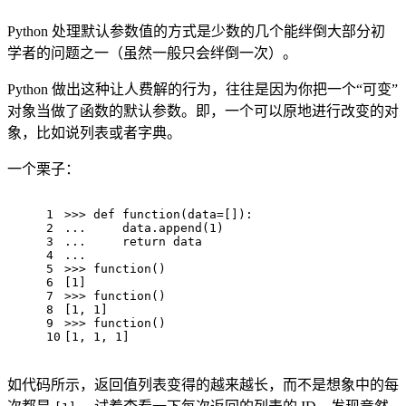
Python 处理默认参数值的方式是少数的几个能绊倒大部分初
学者的问题之一（虽然一般只会绊倒一次）。
Python 做出这种让人费解的行为，往往是因为你把一个“可变”
对象当做了函数的默认参数。即，一个可以原地进行改变的对
象，比如说列表或者字典。
一个栗子：
1
>>> 
def
function
(
data=[]
):
2
... 
    data.append(
1
)
3
... 
return
 data
4
...
5
>>> 
function()
6
[
1
]
7
>>> 
function()
8
[
1
, 
1
]
9
>>> 
function()
10
[
1
, 
1
, 
1
]
如代码所示，返回值列表变得的越来越长，而不是想象中的每