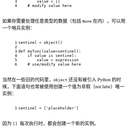
3
        value = []
4
# modify value here
如果你需要处理任意类型的数据（包括
在内），可以用
None
一个哨兵实例：
1
sentinel = 
object
()
2
3
def
myfunc
(
value=sentinel
):
4
if
 value 
is
 sentinel:
5
        value = expression
6
# use/modify value here
当然在一些旧的代码里，
还没有被引入 Python 的时
object
候，下面语句也常被使用创建一个值为非假（not false）唯一
实例：
1
sentinel = [
'placeholder'
]
因为
每次执行时，都会创建一个新的实例。
[]