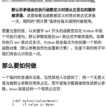
cn/3.7/reference/compound_stmts.html#function-definitions
默认形参值会在执行函数定义时按从左至右的顺序
被求值
。这意味着当函数被定义时将对表达式求值
一次，相同的“预计算”值将在每次调用时被使用。
需要注意的是，以关键字
开头的函数签名在 Python 中是
def
个可执行语句，默认参数就是在
表达式中被求值的。如果
def
你执行
表达式多次，Python 就会每次为你创建一个新的
def
函数对象（默认参数自然也会重新计算）。在接下来的例子中
我们将会认识到这一点。
那么要如何做
一个临时的变通办法是，当然其他人也提到了：用一个无意义
值当做默认参数仅用来占位，而不是每次都直接修改该默认参
数。
就是这样一个常用占位符：
None
1
def
myfunc
(
value=
None
):
2
if
 value 
is
None
: