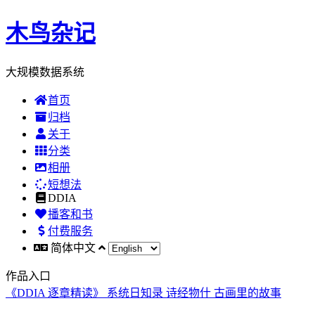
木鸟杂记
大规模数据系统
首页
归档
关于
分类
相册
短想法
DDIA
播客和书
付费服务
简体中文
作品入口
《DDIA 逐章精读》
系统日知录
诗经物什
古画里的故事