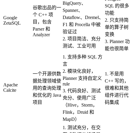
BigQuery、
SQL 的很多
谷歌出品的一
Spanner、
功能
个 C++ 项
Dataflow、Dremel、
Google
2. 只支持简
目，包含
ZetaSQL
F1 和 Procella 中被
单的算子树
Parser 和
验证过
变换
Analyzer
2. 项目简洁、充分
3. Planner 功
测试、工业可用
能也很简单
1. 支持多种 SQL 方
言
2. 模块化良好，
一个开源供数
1. 不是用
Planner 支持自定义
据处理领域使
C++ 写的，
rule
Apache
用的查询处理
很难和其他
Calcite
3. 代码良好、测试
和优化的 Java
组件进行代
充分、使用广泛
项目
码集成
（Hive，Storm，
Flink，Druid 和
MapD）
1. 测试充分，在交