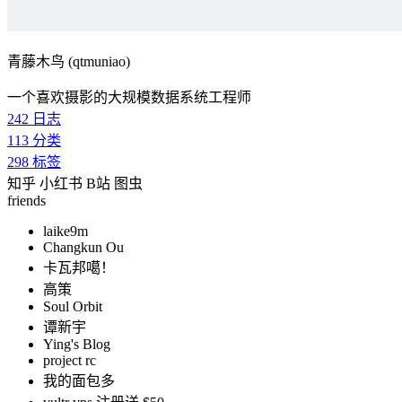
青藤木鸟 (qtmuniao)
一个喜欢摄影的大规模数据系统工程师
242
日志
113
分类
298
标签
知乎
小红书
B站
图虫
friends
laike9m
Changkun Ou
卡瓦邦噶！
高策
Soul Orbit
谭新宇
Ying's Blog
project rc
我的面包多