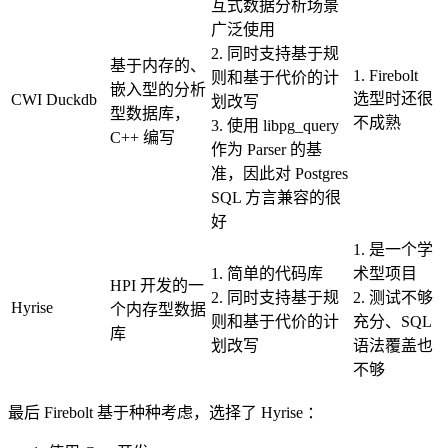
互式数据分析场景
广泛使用
2. 同时支持基于规
基于内存的、
1. Firebolt
则和基于代价的计
嵌入型的分析
选型时还很
CWI Duckdb
划改写
型数据库，
不成熟
3. 使用 libpg_query
C++ 编写
作为 Parser 的基
准，因此对 Postgres
SQL 方言兼容的很
好
1. 是一个学
1. 简单的代码库
术型项目
HPI 开发的一
2. 同时支持基于规
2. 测试不够
Hyrise
个内存型数据
则和基于代价的计
充分、SQL
库
划改写
语法覆盖也
不够
最后 Firebolt 基于种种考虑，选择了 Hyrise ：