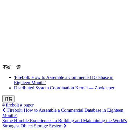
不妨一读
'Firebolt: How to Assemble a Commercial Database in
Eighteen Months'
Distributed System Coordination Kernel — Zookeeper
打赏
# firebolt
# paper
'Firebolt: How to Assemble a Commercial Database in Eighteen
Months'
Some Humble Experiences in Building and Maintaining the World's
Strongest Object Storage System