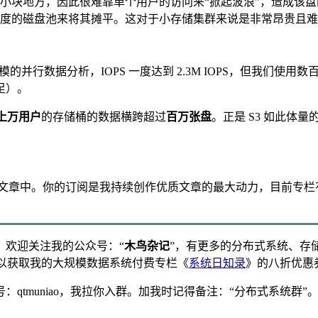
小块地方，因此很难靠单个用户的访问来“掀起波浪”，造成该盘
度的磁盘池来将其摊平。这对于小存储集群来说是非常昂贵且难
模的并行数据分析，IOPS 一度达到 2.3M IOPS，但我们使
足）。
上万用户
的存储桶的数据横跨超过
百万张盘
。正是 S3 如此体
文章中。你的订阅是我持续创作优质文章的最大动力，目前专栏有
。
，欢迎关注我的公众号：“
木鸟杂记
”，有更多的分布式系统、存
可以获取我的大规模数据系统付费专栏《
系统日知录
》的八折优惠
qtmuniao，我拉你入群。加我时记得备注：“分布式系统群