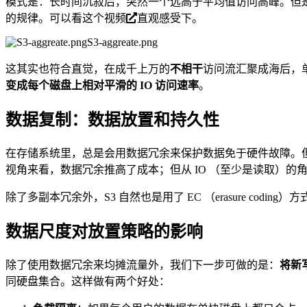
模式是：长时间沉寂后，突然一个远高于平均值访问高峰。但
的规律。可以看
这个视频
直观感受下。
S3-aggreate.png
这其实也符合直觉，在成千上万的
不相干
访问流汇聚成海后，
变成每个磁盘上相对平滑的 IO 访问速率
。
数据复制：数据放置和持久性
在存储系统里，总是会用数据冗余来保护数据免于硬件故障。但冗
视角来看，数据冗余推高了成本；但从 IO （至少是读取）的
除了多副本冗余外，S3 自然也是用了 EC （erasure codi
数据尺度对放置策略的影响
除了使用数据冗余来均摊流量外，我们下一步可做的是：
将新
同硬盘集合。这样做有两个好处：