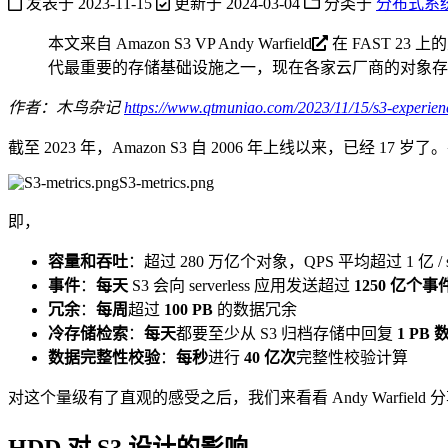
发表于
2023-11-15
更新于
2024-03-04
分类于
分布式系
本文来自 Amazon S3 VP
Andy Warfield
在 FAST 23 
代最重要的存储基础设施之一，现在各家云厂商的对象存
作者：木鸟杂记
https://www.qtmuniao.com/2023/11/15/s3-experien
截至 2023 年，Amazon S3 自 2006 年上线以来，已经
S3-metrics.png
即，
容量和吞吐
：超过 280 万亿个对象，QPS 平均超过 1 亿 / 
事件
：
每天
S3 会向 serverless 应用发送超过
1250 亿个事
冗余
：
每周
超过
100 PB
的数据冗余
冷存储检索
：
每天
都要至少从 S3 归档存储中回复
1 PB 
数据完整性校验
：
每秒
进行
40 亿次
完整性校验计算
对这个量级有了直观的感受之后，我们来看看 Andy Warfie
HDD 对 S3 设计的影响