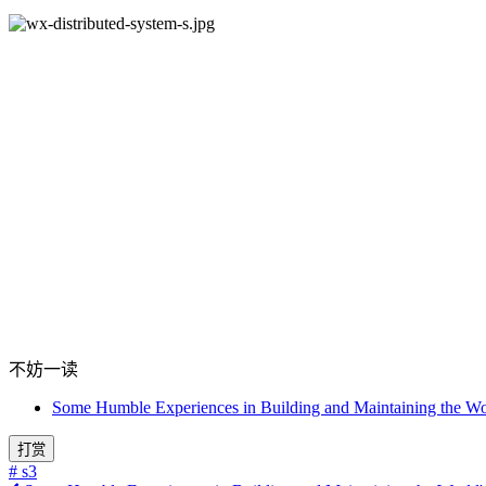
不妨一读
Some Humble Experiences in Building and Maintaining the Wor
打赏
# s3