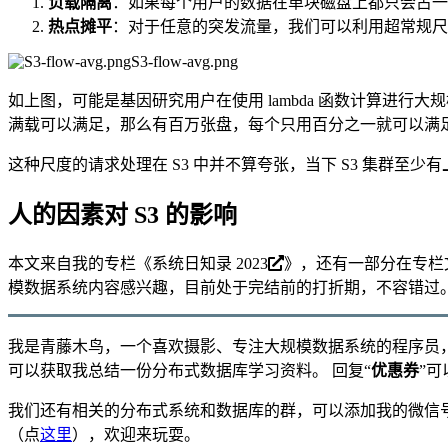
负载隔离
：如果每个用户的数据在单块磁盘上都只会占一
热点摊平
：对于任意的突发流量，我们可以利用超常规尺
S3-flow-avg.png
如上图，可能是基因研究用户在使用 lambda 函数计算进行大规
满载可以满足，那么有百万张盘，每个只用百分之一就可以满
这种尺度的请求处理在 S3 中并不算夸张，当下 S3 集群至少有
人的因素对 S3 的影响
本文来自我的专栏《
系统日知录 2023
》，还有一部分在专栏
模数据系统内容感兴趣，目前处于完结前的打折期，不容错过
我是青藤木鸟，一个喜欢摄影、专注大规模数据系统的程序员
可以获取我总结一份分布式数据库学习资料。 回复“
优惠券
”
我们还有相关的分布式系统和数据库的群，可以添加我的微信号：
（点
这里
），欢迎来玩耍。