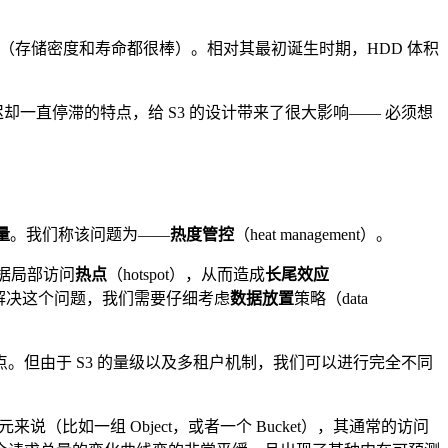
优势（存储密度和寿命都很棒）。相对其最初诞生时期，HDD 体积
延迟却一直停滞的特点，给 S3 的设计带来了很大影响—— 必须想
量
。我们称该问题为——
热度管控
（heat management）。
数据局部访问
热点
（hotspot），从而造成
长尾效应
能。为了解决这个问题，我们需要仔细考虑
数据放置
策略（data
。但由于 S3 的量级以及多租户机制，我们可以进行完全不同
单元来说（比如一组 Object，或者一个 Bucket），其通常的访问