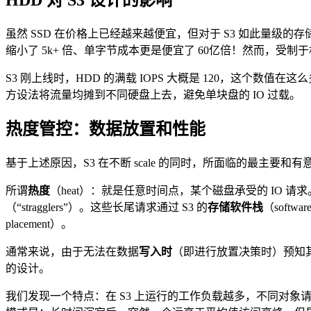
虽然 SSD 在价格上已经越来越便宜，但对于 S3 如此量级
缩小了 5k+ 倍、单字节成本更是便宜了 60亿倍！然而，受制
S3 刚上线时，HDD 的满载 IOPS 大概是 120，这个
方设法将流量均摊到不同硬盘上去，避免单块盘的 IO 过载。
热度管控：数据放置和性能
基于上述原因，S3 在不断 scale 的同时，所面临的最主要和
所谓
热度
（heat）：就是任意时间点，某个磁盘承受的 IO
（“stragglers”）。这些长尾请求通过 S3 的
存储软件栈
（soft
placement）。
通常来说，由于无法在数据
写入时
（即进行放置决策时）预知
的设计。
我们发现一个特点：在 S3 上运行的工作负载越多，不同对象