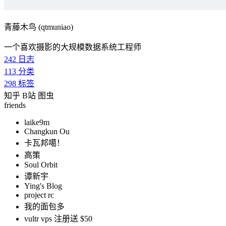
青藤木鸟 (qtmuniao)
一个喜欢摄影的大规模数据系统工程师
242
日志
113
分类
298
标签
知乎
B站
图虫
friends
laike9m
Changkun Ou
卡瓦邦噶！
高策
Soul Orbit
谭新宇
Ying's Blog
project rc
我的面包多
vultr vps 注册送 $50