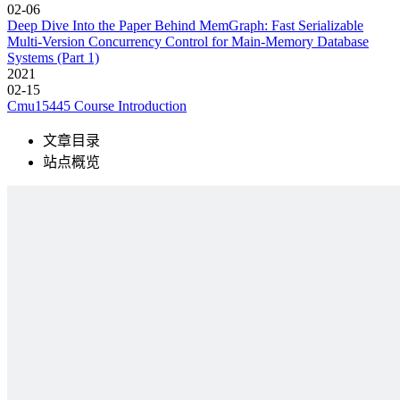
02-06
Deep Dive Into the Paper Behind MemGraph: Fast Serializable
Multi-Version Concurrency Control for Main-Memory Database
Systems (Part 1)
2021
02-15
Cmu15445 Course Introduction
文章目录
站点概览