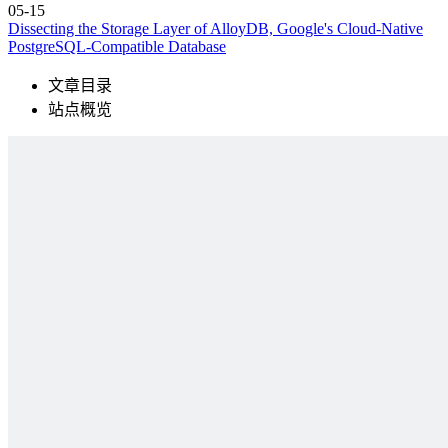
05-15
Dissecting the Storage Layer of AlloyDB, Google's Cloud-Native
PostgreSQL-Compatible Database
文章目录
站点概览