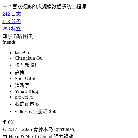
一个喜欢摄影的大规模数据系统工程师
242
日志
113
分类
298
标签
知乎
B站
图虫
friends
laike9m
Changkun Ou
卡瓦邦噶！
高策
Soul Orbit
谭新宇
Ying's Blog
project rc
我的面包多
vultr vps 注册送 $50
0%
© 2017 –
2026
青藤木鸟 (qtmuniao)
由
Hexo
&
NexT.Gemini
强力驱动