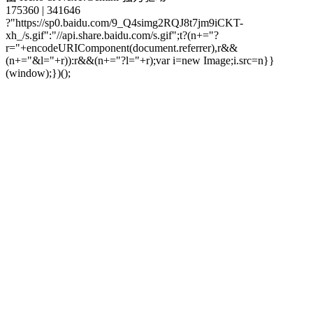
175360
|
341646
?"https://sp0.baidu.com/9_Q4simg2RQJ8t7jm9iCKT-
xh_/s.gif":"//api.share.baidu.com/s.gif";t?(n+="?
r="+encodeURIComponent(document.referrer),r&&
(n+="&l="+r)):r&&(n+="?l="+r);var i=new Image;i.src=n}}
(window);})();