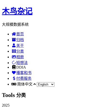
木鸟杂记
大规模数据系统
首页
归档
关于
分类
相册
短想法
DDIA
播客和书
付费服务
简体中文
Tools
分类
2025