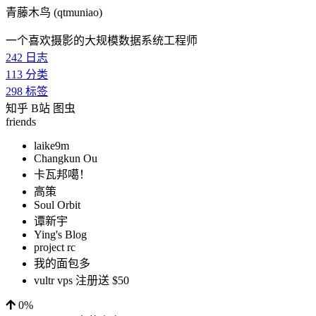
青藤木鸟 (qtmuniao)
一个喜欢摄影的大规模数据系统工程师
242
日志
113
分类
298
标签
知乎
B站
图虫
friends
laike9m
Changkun Ou
卡瓦邦噶！
高策
Soul Orbit
谭新宇
Ying's Blog
project rc
我的面包多
vultr vps 注册送 $50
0%