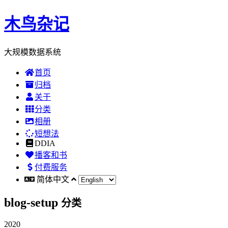
木鸟杂记
大规模数据系统
首页
归档
关于
分类
相册
短想法
DDIA
播客和书
付费服务
简体中文
blog-setup
分类
2020