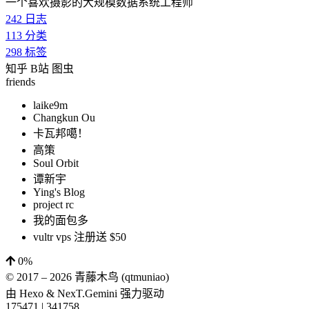
一个喜欢摄影的大规模数据系统工程师
242
日志
113
分类
298
标签
知乎
B站
图虫
friends
laike9m
Changkun Ou
卡瓦邦噶！
高策
Soul Orbit
谭新宇
Ying's Blog
project rc
我的面包多
vultr vps 注册送 $50
0%
© 2017 –
2026
青藤木鸟 (qtmuniao)
由
Hexo
&
NexT.Gemini
强力驱动
175471
|
341758