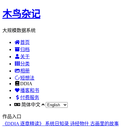
木鸟杂记
大规模数据系统
首页
归档
关于
分类
相册
短想法
DDIA
播客和书
付费服务
简体中文
作品入口
《DDIA 逐章精读》
系统日知录
诗经物什
古画里的故事