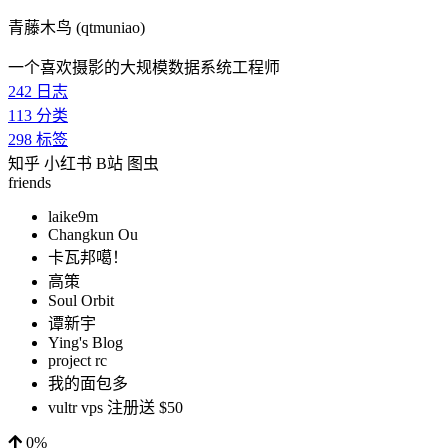
青藤木鸟 (qtmuniao)
一个喜欢摄影的大规模数据系统工程师
242
日志
113
分类
298
标签
知乎
小红书
B站
图虫
friends
laike9m
Changkun Ou
卡瓦邦噶！
高策
Soul Orbit
谭新宇
Ying's Blog
project rc
我的面包多
vultr vps 注册送 $50
0%