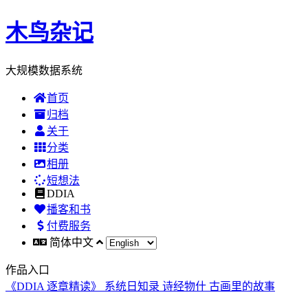
木鸟杂记
大规模数据系统
首页
归档
关于
分类
相册
短想法
DDIA
播客和书
付费服务
简体中文
作品入口
《DDIA 逐章精读》
系统日知录
诗经物什
古画里的故事