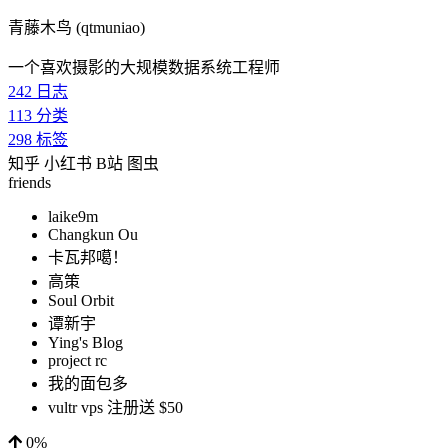
青藤木鸟 (qtmuniao)
一个喜欢摄影的大规模数据系统工程师
242
日志
113
分类
298
标签
知乎
小红书
B站
图虫
friends
laike9m
Changkun Ou
卡瓦邦噶！
高策
Soul Orbit
谭新宇
Ying's Blog
project rc
我的面包多
vultr vps 注册送 $50
0%