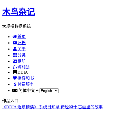
木鸟杂记
大规模数据系统
首页
归档
关于
分类
相册
短想法
DDIA
播客和书
付费服务
简体中文
作品入口
《DDIA 逐章精读》
系统日知录
诗经物什
古画里的故事