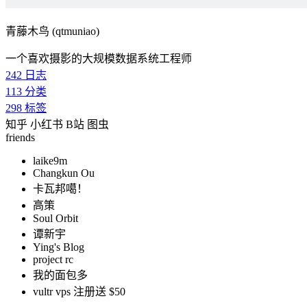
青藤木鸟 (qtmuniao)
一个喜欢摄影的大规模数据系统工程师
242
日志
113
分类
298
标签
知乎
小红书
B站
图虫
friends
laike9m
Changkun Ou
卡瓦邦噶！
高策
Soul Orbit
谭新宇
Ying's Blog
project rc
我的面包多
vultr vps 注册送 $50