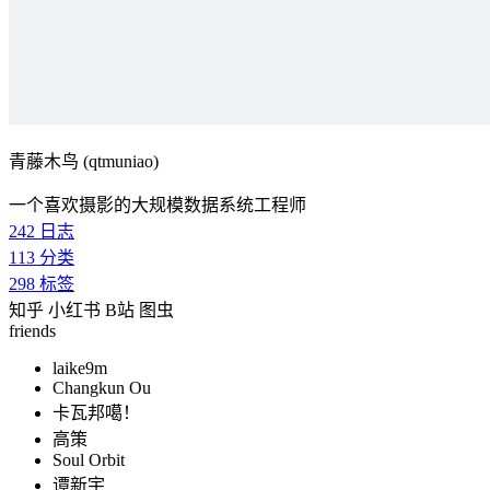
青藤木鸟 (qtmuniao)
一个喜欢摄影的大规模数据系统工程师
242
日志
113
分类
298
标签
知乎
小红书
B站
图虫
friends
laike9m
Changkun Ou
卡瓦邦噶！
高策
Soul Orbit
谭新宇