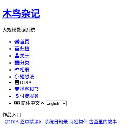
木鸟杂记
大规模数据系统
首页
归档
关于
分类
相册
短想法
DDIA
播客和书
付费服务
简体中文
作品入口
《DDIA 逐章精读》
系统日知录
诗经物什
古画里的故事