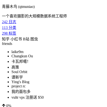
青藤木鸟 (qtmuniao)
一个喜欢摄影的大规模数据系统工程师
242
日志
113
分类
298
标签
知乎
小红书
B站
图虫
friends
laike9m
Changkun Ou
卡瓦邦噶！
高策
Soul Orbit
谭新宇
Ying's Blog
project rc
我的面包多
vultr vps 注册送 $50
0%