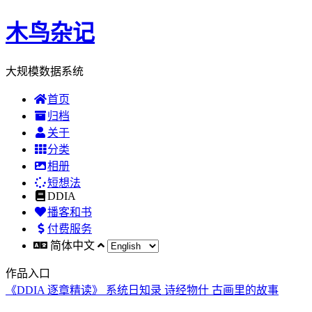
木鸟杂记
大规模数据系统
首页
归档
关于
分类
相册
短想法
DDIA
播客和书
付费服务
简体中文
作品入口
《DDIA 逐章精读》
系统日知录
诗经物什
古画里的故事