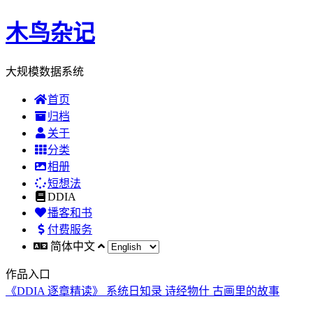
木鸟杂记
大规模数据系统
首页
归档
关于
分类
相册
短想法
DDIA
播客和书
付费服务
简体中文
作品入口
《DDIA 逐章精读》
系统日知录
诗经物什
古画里的故事