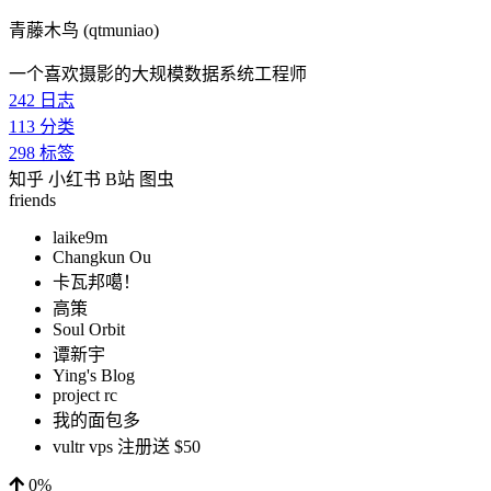
青藤木鸟 (qtmuniao)
一个喜欢摄影的大规模数据系统工程师
242
日志
113
分类
298
标签
知乎
小红书
B站
图虫
friends
laike9m
Changkun Ou
卡瓦邦噶！
高策
Soul Orbit
谭新宇
Ying's Blog
project rc
我的面包多
vultr vps 注册送 $50
0%