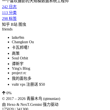
一个喜欢摄影的大规模数据系统工程师
242
日志
113
分类
298
标签
知乎
B站
图虫
friends
laike9m
Changkun Ou
卡瓦邦噶！
高策
Soul Orbit
谭新宇
Ying's Blog
project rc
我的面包多
vultr vps 注册送 $50
0%
© 2017 –
2026
青藤木鸟 (qtmuniao)
由
Hexo
&
NexT.Gemini
强力驱动
175020
|
341300