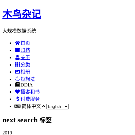
木鸟杂记
大规模数据系统
首页
归档
关于
分类
相册
短想法
DDIA
播客和书
付费服务
简体中文
next search
标签
2019