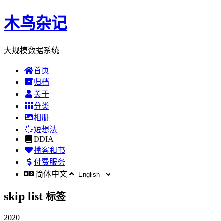
木鸟杂记
大规模数据系统
首页
归档
关于
分类
相册
短想法
DDIA
播客和书
付费服务
简体中文
skip list
标签
2020