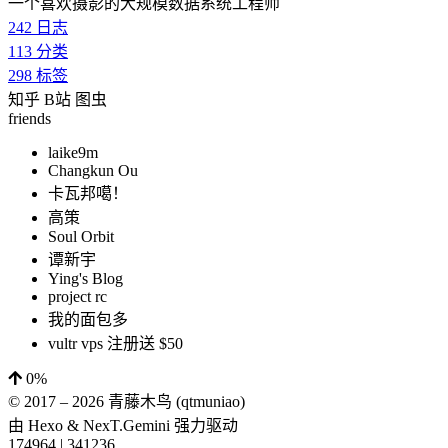
一个喜欢摄影的大规模数据系统工程师
242
日志
113
分类
298
标签
知乎
B站
图虫
friends
laike9m
Changkun Ou
卡瓦邦噶！
高策
Soul Orbit
谭新宇
Ying's Blog
project rc
我的面包多
vultr vps 注册送 $50
0%
© 2017 –
2026
青藤木鸟 (qtmuniao)
由
Hexo
&
NexT.Gemini
强力驱动
174964
|
341236