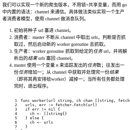
我们可以实现一个新的爬虫版本，不用锁+共享变量，而用 go
中内置的语法：channel 来通信。具体做法类似实现一个生产
者消费者模型，使用 channel 做消息队列。
初始将种子 url 塞进 channel。
消费者：master 不断从 channel 中取出 urls，判断是否抓
取过，然后启动新的 worker goroutine 去抓取。
生产者：worker goroutine 抓取到给定的
任务
url，并将解
析出的
结果
urls 塞回 channel。
master 使用一个变量 n 来追踪发出的
任务
数；往发出一
份
任务
增加一；从 channel 中获取并处理完一份
结果
（即将其再安排给worker）减掉一；当所有任务都处理
完时，退出程序。
1
func
worker
(url 
string
, ch 
chan
 []
string
, fetch
2
  urls, err := fetcher.Fetch(url)
3
if
 err != 
nil
 {
4
    ch <- []
string
{}
5
  } 
else
 {
6
    ch <- urls
7
  }