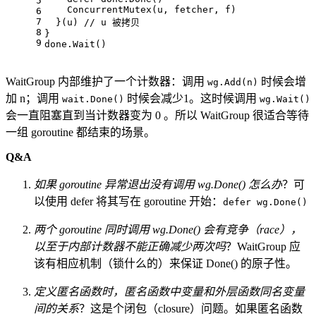
5
    ConcurrentMutex(u, fetcher, f)
6
7
  }(u) 
// u 被拷贝
8
}
9
done.Wait()
WaitGroup 内部维护了一个计数器：调用
时候会增
wg.Add(n)
加 n；调用
时候会减少1。这时候调用
wait.Done()
wg.Wait()
会一直阻塞直到当计数器变为 0 。所以 WaitGroup 很适合等待
一组 goroutine 都结束的场景。
Q&A
如果 goroutine 异常退出没有调用 wg.Done() 怎么办
？可
以使用 defer 将其写在 goroutine 开始：
defer wg.Done()
两个 goroutine 同时调用 wg.Done() 会有竞争（race），
以至于内部计数器不能正确减少两次吗
？WaitGroup 应
该有相应机制（锁什么的）来保证 Done() 的原子性。
定义匿名函数时，匿名函数中变量和外层函数同名变量
间的关系
？这是个闭包（closure）问题。如果匿名函数