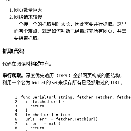
网页数量巨大
网络请求较慢
一个接一个的抓取用时太长，因此需要并行抓取。这里
面有个难点，就是如何判断已经抓取完所有网页，并需
要结束抓取。
抓取代码
代码在
阅读材料
中有。
串行爬取
。深度优先遍历（DFS ）全部网页构成的图结构，
利用一个名为 fetched 的 set 来保存所有已经抓取过的 URL。
1
func
Serial
(url 
string
, fetcher Fetcher, fetche
2
if
 fetched[url] {
3
return
4
  }
5
  fetched[url] = 
true
6
  urls, err := fetcher.Fetch(url)
7
if
 err != 
nil
 {
8
return