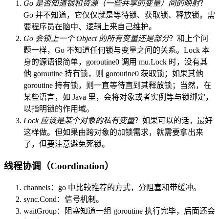
Go 是否知道锁和资源（一些共享的变量）间的映射
？
Go 并不知道，它仅仅就是等待锁、获取锁、释放锁。需
要程序员在脑中、逻辑上来自己维护。
Go 会锁上一个 Object 的所有变量还是部分
？和上个问
题一样，Go 不知道任何锁与变量之间的关系。Lock 本
身的源语很简单，goroutine0 调用 mu.Lock 时，没有其
他 goroutine 持有锁，则 goroutine0 获取锁；如果其他
goroutine 持有锁，则一直等待直到其释放锁；当然，在
某些语言，如 Java 里，会将对象或者实例等与锁绑定，
以指明锁的作用域。
Lock 应该是某个对象的私有变量
？如果可以的话，最好
这样做。但如果由跨对象的加锁需求，就需要拿出来
了，但要注意避免死锁。
线程协调（Coordination）
channels：go 中比较推荐的方式，分阻塞和带缓冲。
sync.Cond：信号机制。
waitGroup：阻塞知道一组 goroutine 执行完毕，后面还会