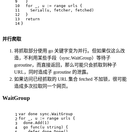
9
  }
10
for
 _, u := 
range
 urls {
11
    Serial(u, fetcher, fetched)
12
  }
13
return
14
}
并行爬取
将抓取部分使用 go 关键字变为并行。但如果仅这么改
造，不利用某些手段（sync.WaitGroup）等待子
goroutine，而直接返回，那么可能只会抓取到种子
URL，同时造成子 goroutine 的泄露。
如果访问已经抓取的 URL 集合 fetched 不加锁，很可能
造成多次拉取同一个网页。
WaitGroup
var
 done sync.WaitGroup
1
for
 _, u := 
range
 urls {
2
  done.Add(
1
)
3
go
func
(u 
string
)
 {
4
defer
 done.Done()