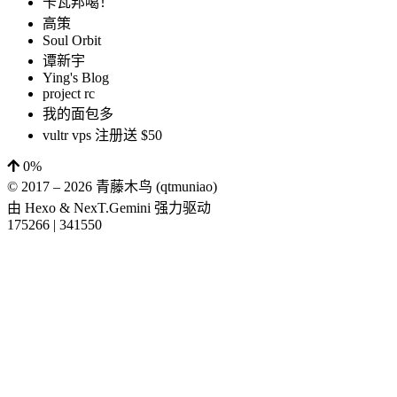
卡瓦邦噶！
高策
Soul Orbit
谭新宇
Ying's Blog
project rc
我的面包多
vultr vps 注册送 $50
0%
© 2017 –
2026
青藤木鸟 (qtmuniao)
由
Hexo
&
NexT.Gemini
强力驱动
175266
|
341550