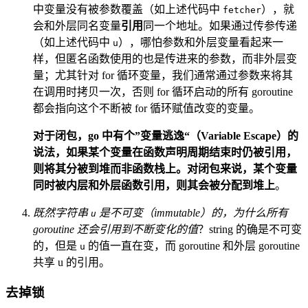
中变量没有被参数覆盖（如上述代码中
），就
fetcher
会和外层同名变量
引用
同一个地址。如果通过传参传递
（如上述代码中
），哪怕参数和外层变量看起来一
u
样，但匿名函数使用的也是传进来的参数，而非外层变
量；尤其针对 for 循环变量，我们通常通过参数来将其
在调用时拷贝一次，否则 for 循环启动的所有 goroutine
都会指向这个不断被 for 循环赋值改变的变量。
对于闭包，go 中有个”变量逃逸“（Variable Escape）的
说法，如果某个变量在函数声明周期结束时仍被引用，
则将其分被到堆而非函数栈上。对闭包来说，某个变量
同时被内层和外层函数引用，则其会被分配到堆上
。
既然字符串
是不可变（immutable）的，为什么所有
u
goroutine 还会引用到不断变化的值
？string 的确是不可变
的，但是
的值一直在变，而 goroutine 和外层 goroutine
u
共享 u 的引用。
去掉锁