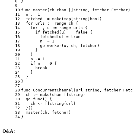
8
}
9
10
func
master
(ch 
chan
 []
string
, fetcher Fetcher)
 
11
  n := 
1
12
  fetched := 
make
(
map
[
string
]
bool
)
13
for
 urls := 
range
 ch {
14
for
 _, u := 
range
 urls {
15
if
 fetched[u] == 
false
 {
16
        fetched[u] = 
true
17
        n += 
1
18
go
 worker(u, ch, fetcher)
19
      }
20
    }
21
    n -= 
1
22
if
 n == 
0
 {
23
break
24
    }
25
  }
26
}
27
28
func
ConcurrentChannel
(url 
string
, fetcher Fetc
29
  ch := 
make
(
chan
 []
string
)
30
go
func
()
 {
31
    ch <- []
string
{url}
32
  }()
33
  master(ch, fetcher)
34
}
Q&A: