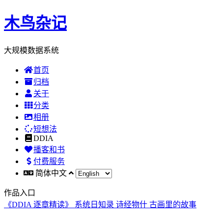
木鸟杂记
大规模数据系统
首页
归档
关于
分类
相册
短想法
DDIA
播客和书
付费服务
简体中文
作品入口
《DDIA 逐章精读》
系统日知录
诗经物什
古画里的故事