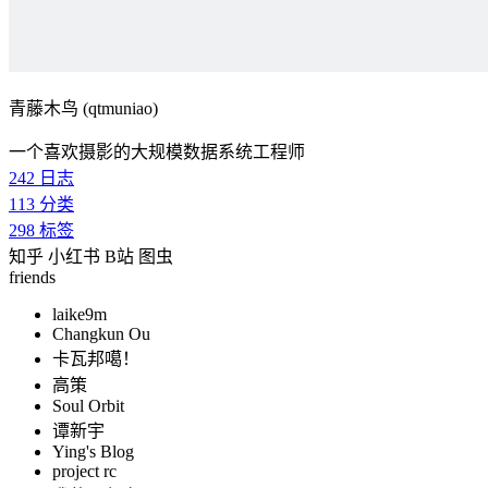
青藤木鸟 (qtmuniao)
一个喜欢摄影的大规模数据系统工程师
242
日志
113
分类
298
标签
知乎
小红书
B站
图虫
friends
laike9m
Changkun Ou
卡瓦邦噶！
高策
Soul Orbit
谭新宇
Ying's Blog
project rc